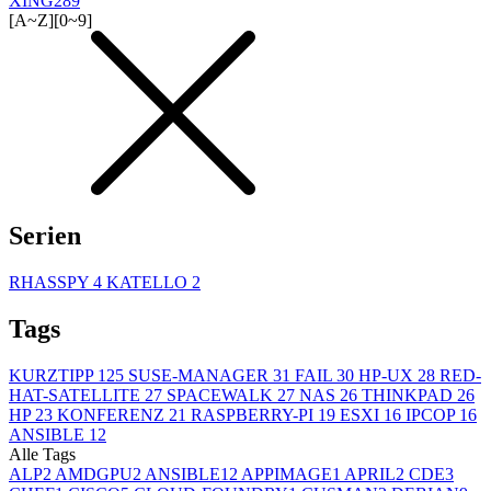
XING
289
[A~Z]
[0~9]
Serien
RHASSPY
4
KATELLO
2
Tags
KURZTIPP
125
SUSE-MANAGER
31
FAIL
30
HP-UX
28
RED-
HAT-SATELLITE
27
SPACEWALK
27
NAS
26
THINKPAD
26
HP
23
KONFERENZ
21
RASPBERRY-PI
19
ESXI
16
IPCOP
16
ANSIBLE
12
Alle Tags
ALP
2
AMDGPU
2
ANSIBLE
12
APPIMAGE
1
APRIL
2
CDE
3