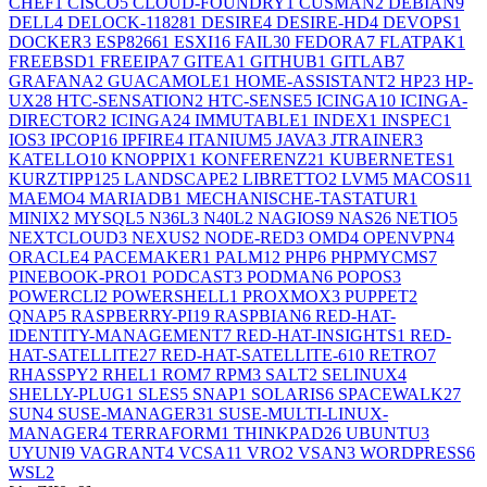
CHEF
1
CISCO
5
CLOUD-FOUNDRY
1
CUSMAN
2
DEBIAN
9
DELL
4
DELOCK-11828
1
DESIRE
4
DESIRE-HD
4
DEVOPS
1
DOCKER
3
ESP8266
1
ESXI
16
FAIL
30
FEDORA
7
FLATPAK
1
FREEBSD
1
FREEIPA
7
GITEA
1
GITHUB
1
GITLAB
7
GRAFANA
2
GUACAMOLE
1
HOME-ASSISTANT
2
HP
23
HP-
UX
28
HTC-SENSATION
2
HTC-SENSE
5
ICINGA
10
ICINGA-
DIRECTOR
2
ICINGA2
4
IMMUTABLE
1
INDEX
1
INSPEC
1
IOS
3
IPCOP
16
IPFIRE
4
ITANIUM
5
JAVA
3
JTRAINER
3
KATELLO
10
KNOPPIX
1
KONFERENZ
21
KUBERNETES
1
KURZTIPP
125
LANDSCAPE
2
LIBRETTO
2
LVM
5
MACOS
11
MAEMO
4
MARIADB
1
MECHANISCHE-TASTATUR
1
MINIX
2
MYSQL
5
N36L
3
N40L
2
NAGIOS
9
NAS
26
NETIO
5
NEXTCLOUD
3
NEXUS
2
NODE-RED
3
OMD
4
OPENVPN
4
ORACLE
4
PACEMAKER
1
PALM
12
PHP
6
PHPMYCMS
7
PINEBOOK-PRO
1
PODCAST
3
PODMAN
6
POPOS
3
POWERCLI
2
POWERSHELL
1
PROXMOX
3
PUPPET
2
QNAP
5
RASPBERRY-PI
19
RASPBIAN
6
RED-HAT-
IDENTITY-MANAGEMENT
7
RED-HAT-INSIGHTS
1
RED-
HAT-SATELLITE
27
RED-HAT-SATELLITE-6
10
RETRO
7
RHASSPY
2
RHEL
1
ROM
7
RPM
3
SALT
2
SELINUX
4
SHELLY-PLUG
1
SLES
5
SNAP
1
SOLARIS
6
SPACEWALK
27
SUN
4
SUSE-MANAGER
31
SUSE-MULTI-LINUX-
MANAGER
4
TERRAFORM
1
THINKPAD
26
UBUNTU
3
UYUNI
9
VAGRANT
4
VCSA
11
VRO
2
VSAN
3
WORDPRESS
6
WSL
2