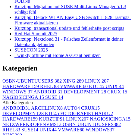
FQDNs
Kurztipp: Migration auf SUSE Multi-Linux Manager 5.1.3
schlägt fehl
Kurztipp: Delock WLAN Easy USB Switch 11828 Tasmota-
Firmware aktualisieren
Kurztipp: transactional-update und fehlerhafte post-scripts
Red Hat Summit 2025
Kurztipp: Nextcloud 31 - Falsches Zeilenformat in deiner
Datenbank gefunden
SUSECON 2025
Twinkly offline mit Home Assistant benutzen
Kategorien
OSBN-UBUNTUUSERS
382
XING
289
LINUX
207
HARDWARE
159
RHEL
83
VMWARE
60
ETC
45
UNIX
44
WINDOWS
37
ANDROID
31
DEVELOPMENT
28
CRUX
15
NAGIOSICINGA
15
SUSE
14
Alle Kategorien
ANDROID
31
ARCHLINUX
8
AUTO
4
CRUX
15
DEVELOPMENT
28
ETC
45
FOTOGRAFIE
1
HAIKU
2
HARDWARE
159
KURZTIPS
1
LINUX
207
NAGIOSICINGA
15
NETZWERK
8
OPENVMS
13
OSBN-UBUNTUUSERS
382
RHEL
83
SUSE
14
UNIX
44
VMWARE
60
WINDOWS
37