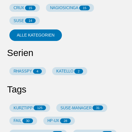
CRUX
NAGIOSICINGA
15
15
SUSE
14
ALLE KATEGORIEN
Serien
RHASSPY
KATELLO
4
2
Tags
KURZTIPP
SUSE-MANAGER
125
31
FAIL
HP-UX
30
28