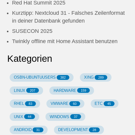
Red Hat Summit 2025
Kurztipp: Nextcloud 31 - Falsches Zeilenformat
in deiner Datenbank gefunden
SUSECON 2025
Twinkly offline mit Home Assistant benutzen
Kategorien
OSBN-UBUNTUUSERS
XING
382
289
LINUX
HARDWARE
207
159
RHEL
VMWARE
ETC
83
60
45
UNIX
WINDOWS
44
37
ANDROID
DEVELOPMENT
31
28