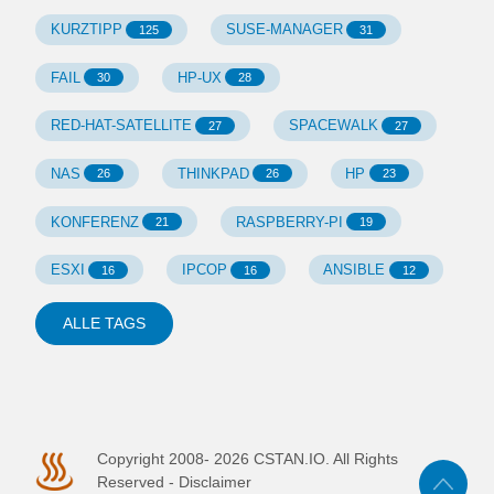
KURZTIPP
SUSE-MANAGER
125
31
FAIL
HP-UX
30
28
RED-HAT-SATELLITE
SPACEWALK
27
27
NAS
THINKPAD
HP
26
26
23
KONFERENZ
RASPBERRY-PI
21
19
ESXI
IPCOP
ANSIBLE
16
16
12
ALLE TAGS
Copyright 2008-
2026
CSTAN.IO. All Rights
Reserved -
Disclaimer