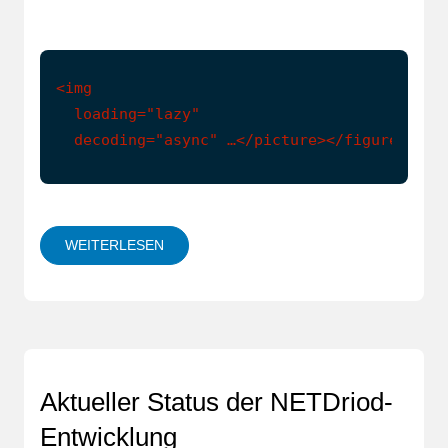
<img

  loading="lazy"

  decoding="async" …</picture></figure></p>
WEITERLESEN
Aktueller Status der NETDriod-
Entwicklung