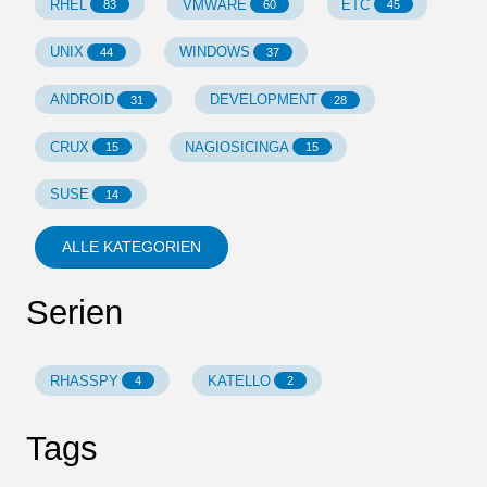
RHEL
VMWARE
ETC
83
60
45
UNIX
WINDOWS
44
37
ANDROID
DEVELOPMENT
31
28
CRUX
NAGIOSICINGA
15
15
SUSE
14
ALLE KATEGORIEN
Serien
RHASSPY
KATELLO
4
2
Tags