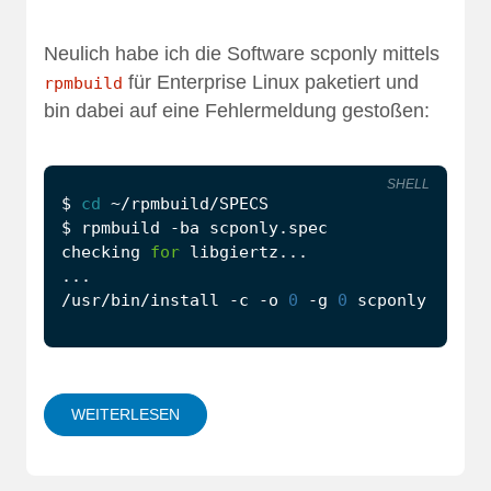
Neulich habe ich die Software
scponly
mittels
für Enterprise Linux paketiert und
rpmbuild
bin dabei auf eine Fehlermeldung gestoßen:
SHELL
$ 
cd
checking 
for
/usr/bin/install -c -o 
0
 -g 
0
 scponly …
WEITERLESEN