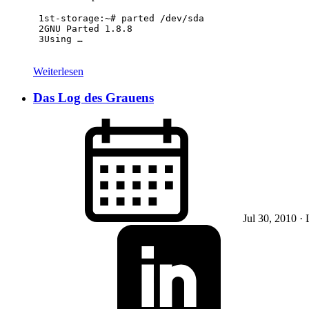
 1
 2
 3
Using …
Weiterlesen
Das Log des Grauens
Jul 30, 2010
· 