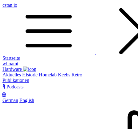
cstan.io
Startseite
whoami
Hardware
Aktuelles
Historie
Homelab
Keebs
Retro
Publikationen
🎙️ Podcasts
🌐
German
English