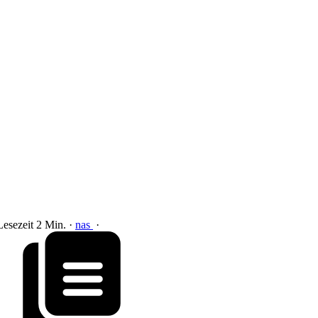
Lesezeit 2 Min.
·
nas
·