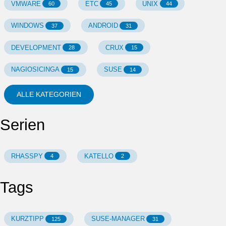
VMWARE
ETC
UNIX
60
45
44
WINDOWS
ANDROID
37
31
DEVELOPMENT
CRUX
28
15
NAGIOSICINGA
SUSE
15
14
ALLE KATEGORIEN
Serien
RHASSPY
KATELLO
4
2
Tags
KURZTIPP
SUSE-MANAGER
125
31