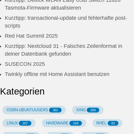
Kurztipp: Delock WLAN Easy USB Switch 11828
Tasmota-Firmware aktualisieren
Kurztipp: transactional-update und fehlerhafte post-
scripts
Red Hat Summit 2025
Kurztipp: Nextcloud 31 - Falsches Zeilenformat in
deiner Datenbank gefunden
SUSECON 2025
Twinkly offline mit Home Assistant benutzen
Kategorien
OSBN-UBUNTUUSERS
XING
382
289
LINUX
HARDWARE
RHEL
207
159
83