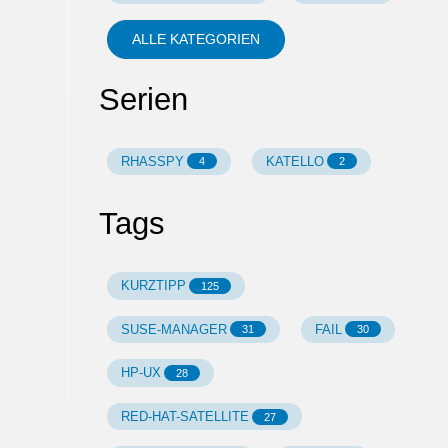
ALLE KATEGORIEN
Serien
RHASSPY
KATELLO
4
2
Tags
KURZTIPP
125
SUSE-MANAGER
FAIL
31
30
HP-UX
28
RED-HAT-SATELLITE
27