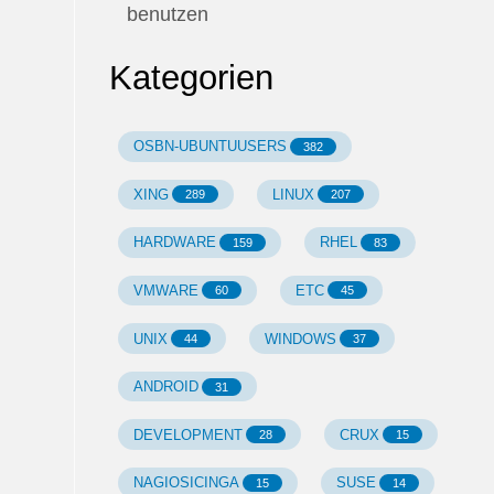
benutzen
Kategorien
OSBN-UBUNTUUSERS
382
XING
LINUX
289
207
HARDWARE
RHEL
159
83
VMWARE
ETC
60
45
UNIX
WINDOWS
44
37
ANDROID
31
DEVELOPMENT
CRUX
28
15
NAGIOSICINGA
SUSE
15
14