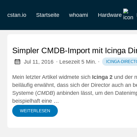
cstan.io
Startseite
whoami
Hardware
Aktuelles
Historie
Simpler CMDB-Import mit Icinga Di
Homelab
Jul 11, 2016
· Lesezeit 5 Min.
·
ICINGA-DIRECT
Keebs
Mein letzter Artikel
widmete sich
Icinga 2
und der n
beiläufig erwähnt, dass sich der Director auch an
Retro
Systeme (
CMDB
) anbinden lässt, um den Datenimpo
beispielhaft eine …
WEITERLESEN