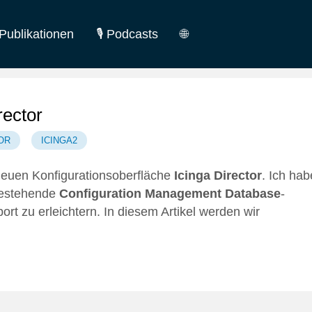
Publikationen
🎙️ Podcasts
🌐
German
English
rector
OR
ICINGA2
euen Konfigurationsoberfläche
Icinga Director
. Ich hab
 bestehende
Configuration Management Database
-
rt zu erleichtern. In diesem Artikel werden wir