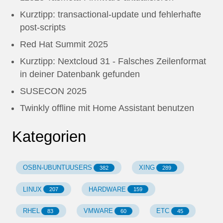
Kurztipp: transactional-update und fehlerhafte
post-scripts
Red Hat Summit 2025
Kurztipp: Nextcloud 31 - Falsches Zeilenformat
in deiner Datenbank gefunden
SUSECON 2025
Twinkly offline mit Home Assistant benutzen
Kategorien
OSBN-UBUNTUUSERS
XING
382
289
LINUX
HARDWARE
207
159
RHEL
VMWARE
ETC
83
60
45