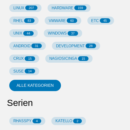
LINUX
HARDWARE
207
159
RHEL
VMWARE
ETC
83
60
45
UNIX
WINDOWS
44
37
ANDROID
DEVELOPMENT
31
28
CRUX
NAGIOSICINGA
15
15
SUSE
14
ALLE KATEGORIEN
Serien
RHASSPY
KATELLO
4
2