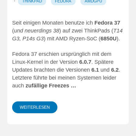
·
THINKPAD
FEDORA
AMDGPU
Seit einigen Monaten benutze ich
Fedora 37
(
und neuerdings 38
) auf zwei ThinkPads (
T14
G3, P14s G3
) mit AMD Ryzen-SoC (
6850U
).
Fedora 37 erschien ursprünglich mit dem
Linux-Kernel in der Version
6.0.7
. Spätere
Updates brachten die Versionen
6.1
und
6.2
.
Letztere führte bei meinen Systemen leider
auch
zufällige Freezes …
WEITERLESEN