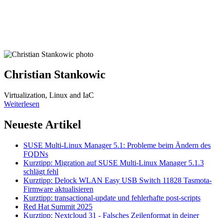
Christian Stankowic
Virtualization, Linux and IaC
Weiterlesen
Neueste Artikel
SUSE Multi-Linux Manager 5.1: Probleme beim Ändern des
FQDNs
Kurztipp: Migration auf SUSE Multi-Linux Manager 5.1.3
schlägt fehl
Kurztipp: Delock WLAN Easy USB Switch 11828 Tasmota-
Firmware aktualisieren
Kurztipp: transactional-update und fehlerhafte post-scripts
Red Hat Summit 2025
Kurztipp: Nextcloud 31 - Falsches Zeilenformat in deiner