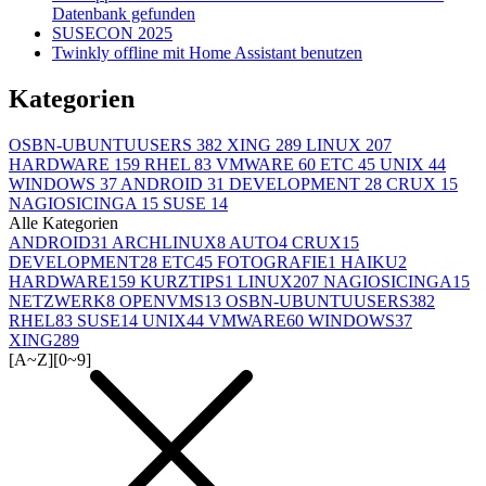
Datenbank gefunden
SUSECON 2025
Twinkly offline mit Home Assistant benutzen
Kategorien
OSBN-UBUNTUUSERS
382
XING
289
LINUX
207
HARDWARE
159
RHEL
83
VMWARE
60
ETC
45
UNIX
44
WINDOWS
37
ANDROID
31
DEVELOPMENT
28
CRUX
15
NAGIOSICINGA
15
SUSE
14
Alle Kategorien
ANDROID
31
ARCHLINUX
8
AUTO
4
CRUX
15
DEVELOPMENT
28
ETC
45
FOTOGRAFIE
1
HAIKU
2
HARDWARE
159
KURZTIPS
1
LINUX
207
NAGIOSICINGA
15
NETZWERK
8
OPENVMS
13
OSBN-UBUNTUUSERS
382
RHEL
83
SUSE
14
UNIX
44
VMWARE
60
WINDOWS
37
XING
289
[A~Z]
[0~9]