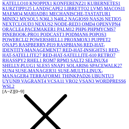
KATELLO
10
KNOPPIX
1
KONFERENZ
21
KUBERNETES
1
KURZTIPP
125
LANDSCAPE
2
LIBRETTO
2
LVM
5
MACOS
11
MAEMO
4
MARIADB
1
MECHANISCHE-TASTATUR
1
MINIX
2
MYSQL
5
N36L
3
N40L
2
NAGIOS
9
NAS
26
NETIO
5
NEXTCLOUD
3
NEXUS
2
NODE-RED
3
OMD
4
OPENVPN
4
ORACLE
4
PACEMAKER
1
PALM
12
PHP
6
PHPMYCMS
7
PINEBOOK-PRO
1
PODCAST
3
PODMAN
6
POPOS
3
POWERCLI
2
POWERSHELL
1
PROXMOX
3
PUPPET
2
QNAP
5
RASPBERRY-PI
19
RASPBIAN
6
RED-HAT-
IDENTITY-MANAGEMENT
7
RED-HAT-INSIGHTS
1
RED-
HAT-SATELLITE
27
RED-HAT-SATELLITE-6
10
RETRO
7
RHASSPY
2
RHEL
1
ROM
7
RPM
3
SALT
2
SELINUX
4
SHELLY-PLUG
1
SLES
5
SNAP
1
SOLARIS
6
SPACEWALK
27
SUN
4
SUSE-MANAGER
31
SUSE-MULTI-LINUX-
MANAGER
4
TERRAFORM
1
THINKPAD
26
UBUNTU
3
UYUNI
9
VAGRANT
4
VCSA
11
VRO
2
VSAN
3
WORDPRESS
6
WSL
2
[A~Z]
[0~9]