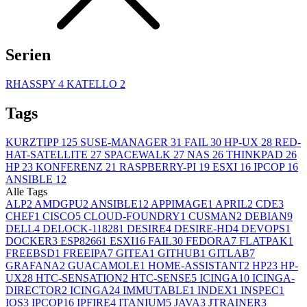
Serien
RHASSPY
4
KATELLO
2
Tags
KURZTIPP
125
SUSE-MANAGER
31
FAIL
30
HP-UX
28
RED-
HAT-SATELLITE
27
SPACEWALK
27
NAS
26
THINKPAD
26
HP
23
KONFERENZ
21
RASPBERRY-PI
19
ESXI
16
IPCOP
16
ANSIBLE
12
Alle Tags
ALP
2
AMDGPU
2
ANSIBLE
12
APPIMAGE
1
APRIL
2
CDE
3
CHEF
1
CISCO
5
CLOUD-FOUNDRY
1
CUSMAN
2
DEBIAN
9
DELL
4
DELOCK-11828
1
DESIRE
4
DESIRE-HD
4
DEVOPS
1
DOCKER
3
ESP8266
1
ESXI
16
FAIL
30
FEDORA
7
FLATPAK
1
FREEBSD
1
FREEIPA
7
GITEA
1
GITHUB
1
GITLAB
7
GRAFANA
2
GUACAMOLE
1
HOME-ASSISTANT
2
HP
23
HP-
UX
28
HTC-SENSATION
2
HTC-SENSE
5
ICINGA
10
ICINGA-
DIRECTOR
2
ICINGA2
4
IMMUTABLE
1
INDEX
1
INSPEC
1
IOS
3
IPCOP
16
IPFIRE
4
ITANIUM
5
JAVA
3
JTRAINER
3