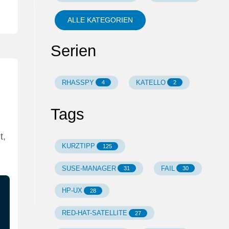
ALLE KATEGORIEN
Serien
RHASSPY
KATELLO
4
2
Tags
t,
KURZTIPP
125
SUSE-MANAGER
FAIL
31
30
HP-UX
28
RED-HAT-SATELLITE
27