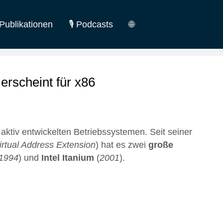
Publikationen
🎙️ Podcasts
🌐
German
English
rscheint für x86
aktiv entwickelten Betriebssystemen. Seit seiner
irtual Address Extension
) hat es zwei
große
 1994
) und
Intel Itanium
(
2001
).