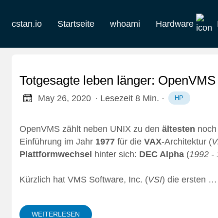
cstan.io
Startseite
whoami
Hardware
Aktuelles
Historie
Totgesagte leben länger: OpenVMS e
Homelab
May 26, 2020
· Lesezeit 8 Min.
·
HP
Keebs
OpenVMS zählt neben UNIX zu den
ältesten
noch 
Einführung im Jahr
1977
für die
VAX
-Architektur (
V
Retro
Plattformwechsel
hinter sich:
DEC Alpha
(
1992 -
Kürzlich hat
VMS Software, Inc.
(
VSI
) die ersten …
WEITERLESEN