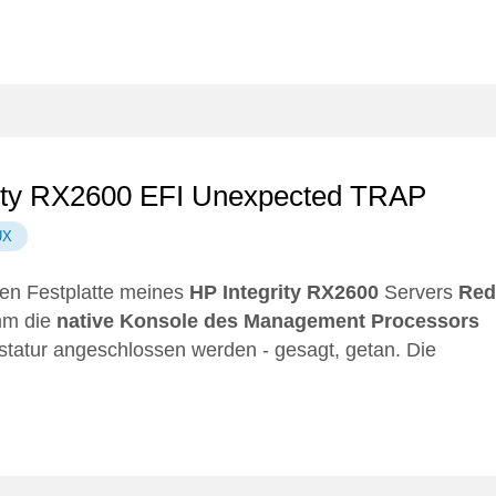
grity RX2600 EFI Unexpected TRAP
UX
eren Festplatte meines
HP Integrity RX2600
Servers
Red
amm die
native Konsole des Management Processors
astatur angeschlossen werden - gesagt, getan. Die