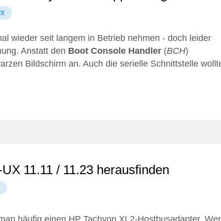
UX
l wieder seit langem in Betrieb nehmen - doch leider
nung. Anstatt den
Boot Console Handler
(
BCH
)
rzen Bildschirm an. Auch die serielle Schnittstelle wollt
X 11.11 / 11.23 herausfinden
t man häufig einen HP Tachyon XL2-Hostbusadapter. Wer