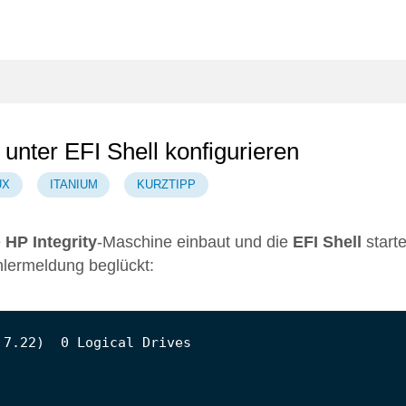
 unter EFI Shell konfigurieren
UX
ITANIUM
KURZTIPP
e
HP Integrity
-Maschine einbaut und die
EFI Shell
starte
hlermeldung beglückt: