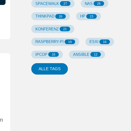
SPACEWALK
NAS
27
26
THINKPAD
HP
26
23
KONFERENZ
21
RASPBERRY-PI
ESXI
19
16
IPCOP
ANSIBLE
16
12
ALLE TAGS
en