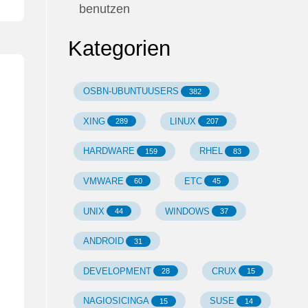
benutzen
Kategorien
OSBN-UBUNTUUSERS
382
XING
LINUX
289
207
HARDWARE
RHEL
159
83
VMWARE
ETC
60
45
UNIX
WINDOWS
44
37
ANDROID
31
DEVELOPMENT
CRUX
28
15
NAGIOSICINGA
SUSE
15
14