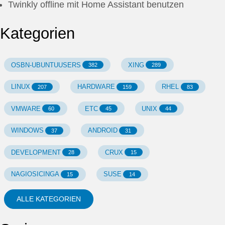
Twinkly offline mit Home Assistant benutzen
Kategorien
OSBN-UBUNTUUSERS
XING
382
289
LINUX
HARDWARE
RHEL
207
159
83
VMWARE
ETC
UNIX
60
45
44
WINDOWS
ANDROID
37
31
DEVELOPMENT
CRUX
28
15
NAGIOSICINGA
SUSE
15
14
ALLE KATEGORIEN