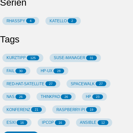
Serien
RHASSPY
KATELLO
4
2
Tags
KURZTIPP
SUSE-MANAGER
125
31
FAIL
HP-UX
30
28
RED-HAT-SATELLITE
SPACEWALK
27
27
NAS
THINKPAD
HP
26
26
23
KONFERENZ
RASPBERRY-PI
21
19
ESXI
IPCOP
ANSIBLE
16
16
12