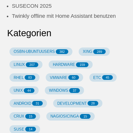
SUSECON 2025
Twinkly offline mit Home Assistant benutzen
Kategorien
OSBN-UBUNTUUSERS
XING
382
289
LINUX
HARDWARE
207
159
RHEL
VMWARE
ETC
83
60
45
UNIX
WINDOWS
44
37
ANDROID
DEVELOPMENT
31
28
CRUX
NAGIOSICINGA
15
15
SUSE
14