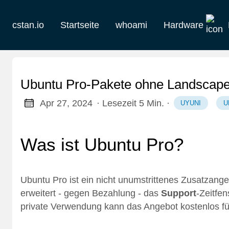
cstan.io
Startseite
whoami
Hardware
Aktuelles
Historie
Ubuntu Pro-Pakete ohne Landscape
Homelab
Apr 27, 2024
· Lesezeit 5 Min.
·
UYUNI
U
Keebs
Was ist Ubuntu Pro?
Retro
Ubuntu Pro
ist ein nicht unumstrittenes Zusatzan
erweitert - gegen Bezahlung - das
Support
-Zeitfe
private Verwendung kann das Angebot kostenlos fü