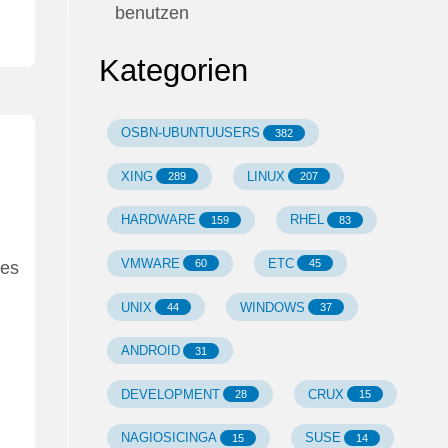
benutzen
Kategorien
OSBN-UBUNTUUSERS
382
XING
LINUX
289
207
HARDWARE
RHEL
159
83
VMWARE
ETC
60
45
 es
UNIX
WINDOWS
44
37
ANDROID
31
DEVELOPMENT
CRUX
28
15
NAGIOSICINGA
SUSE
15
14