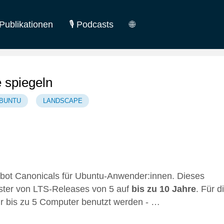
Publikationen
🎙️ Podcasts
🌐
German
English
 spiegeln
BUNTU
LANDSCAPE
gebot Canonicals für Ubuntu-Anwender:innen. Dieses
nster von LTS-Releases von 5 auf
bis zu 10 Jahre
. Für d
r bis zu 5 Computer benutzt werden - …