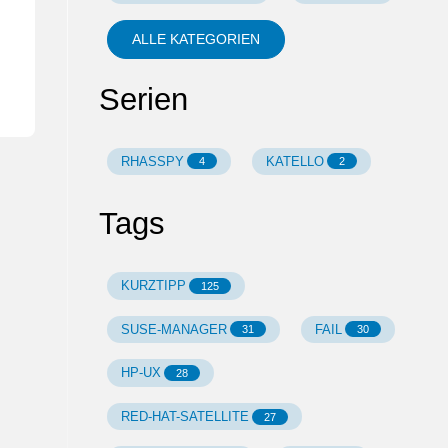
ALLE KATEGORIEN
Serien
RHASSPY
KATELLO
4
2
Tags
KURZTIPP
125
SUSE-MANAGER
FAIL
31
30
HP-UX
28
RED-HAT-SATELLITE
27