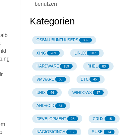
benutzen
Kategorien
halb
OSBN-UBUNTUUSERS
382
t
nkt
XING
LINUX
289
207
kung
HARDWARE
RHEL
159
83
ir
VMWARE
ETC
60
45
UNIX
WINDOWS
44
37
ANDROID
31
DEVELOPMENT
CRUX
28
15
dem
b
NAGIOSICINGA
SUSE
15
14