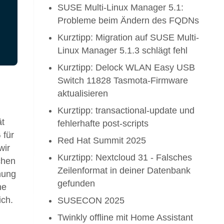
SUSE Multi-Linux Manager 5.1:
Probleme beim Ändern des FQDNs
Kurztipp: Migration auf SUSE Multi-
Linux Manager 5.1.3 schlägt fehl
Kurztipp: Delock WLAN Easy USB
Switch 11828 Tasmota-Firmware
aktualisieren
Kurztipp: transactional-update und
ät
fehlerhafte post-scripts
 für
Red Hat Summit 2025
wir
Kurztipp: Nextcloud 31 - Falsches
chen
Zeilenformat in deiner Datenbank
nung
gefunden
ne
ich.
SUSECON 2025
Twinkly offline mit Home Assistant