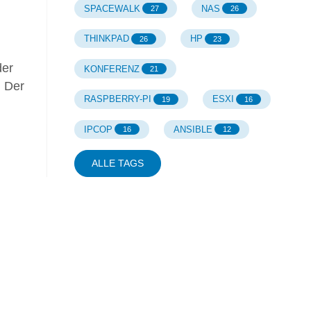
SPACEWALK
NAS
27
26
THINKPAD
HP
26
23
der
KONFERENZ
21
. Der
RASPBERRY-PI
ESXI
19
16
IPCOP
ANSIBLE
16
12
ALLE TAGS