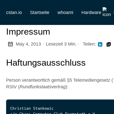
cstan.io
Startseite
whoami
Hardware
Aktuelles
Impressum
Historie
May 4, 2013
· Lesezeit 3 Min.
·
Teilen:
Homelab
Haftungsausschluss
Keebs
Retro
Person verantwortlich gemäß §5 Telemediengesetz (
RStV (
Rundfunkstaatsvertrag
):