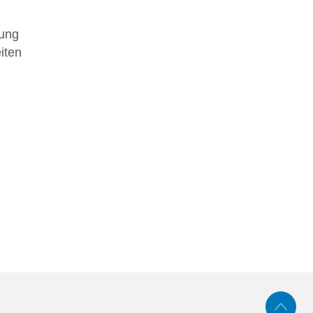
rung
iten