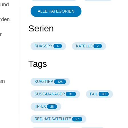
 und
ALLE KATEGORIEN
erden
Serien
r
RHASSPY
KATELLO
4
2
Tags
en
KURZTIPP
125
SUSE-MANAGER
FAIL
31
30
HP-UX
28
RED-HAT-SATELLITE
27