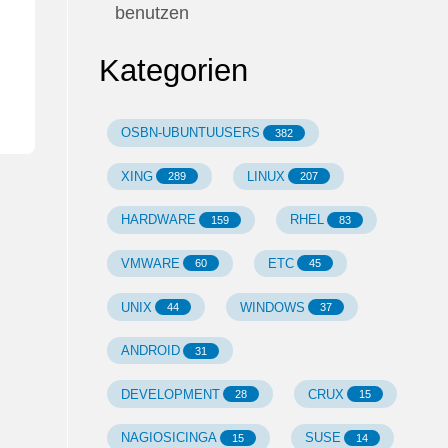
benutzen
Kategorien
OSBN-UBUNTUUSERS
382
XING
LINUX
289
207
HARDWARE
RHEL
159
83
VMWARE
ETC
60
45
UNIX
WINDOWS
44
37
ANDROID
31
DEVELOPMENT
CRUX
28
15
NAGIOSICINGA
SUSE
15
14