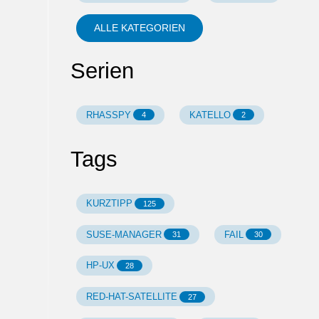
ALLE KATEGORIEN
Serien
RHASSPY
KATELLO
4
2
Tags
KURZTIPP
125
SUSE-MANAGER
FAIL
31
30
HP-UX
28
RED-HAT-SATELLITE
27