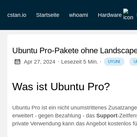
cstan.io
Startseite
whoami
Hardware
Aktuelles
Historie
Ubuntu Pro-Pakete ohne Landscape
Homelab
Apr 27, 2024
· Lesezeit 5 Min.
·
UYUNI
U
Keebs
Was ist Ubuntu Pro?
Retro
Ubuntu Pro
ist ein nicht unumstrittenes Zusatzan
erweitert - gegen Bezahlung - das
Support
-Zeitfe
private Verwendung kann das Angebot kostenlos fü