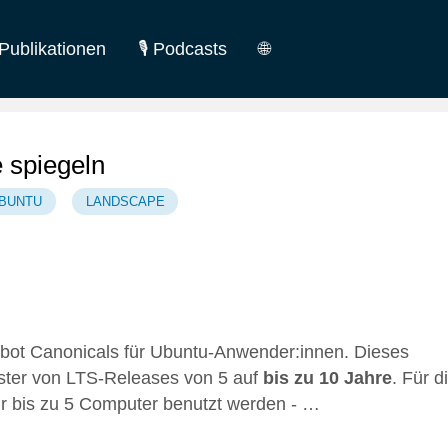
Publikationen
🎙️ Podcasts
🌐
German
English
 spiegeln
BUNTU
LANDSCAPE
gebot Canonicals für Ubuntu-Anwender:innen. Dieses
nster von LTS-Releases von 5 auf
bis zu 10 Jahre
. Für d
r bis zu 5 Computer benutzt werden - …