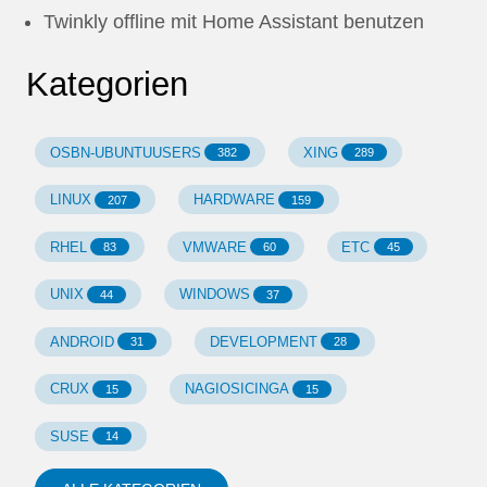
Twinkly offline mit Home Assistant benutzen
Kategorien
OSBN-UBUNTUUSERS
XING
382
289
LINUX
HARDWARE
207
159
RHEL
VMWARE
ETC
83
60
45
UNIX
WINDOWS
44
37
ANDROID
DEVELOPMENT
31
28
CRUX
NAGIOSICINGA
15
15
SUSE
14