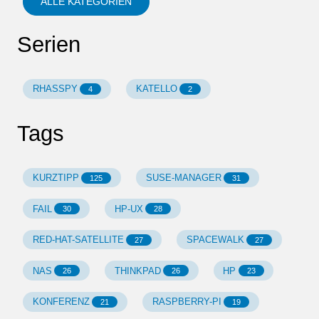
ALLE KATEGORIEN
Serien
RHASSPY
KATELLO
4
2
Tags
KURZTIPP
SUSE-MANAGER
125
31
FAIL
HP-UX
30
28
RED-HAT-SATELLITE
SPACEWALK
27
27
NAS
THINKPAD
HP
26
26
23
KONFERENZ
RASPBERRY-PI
21
19