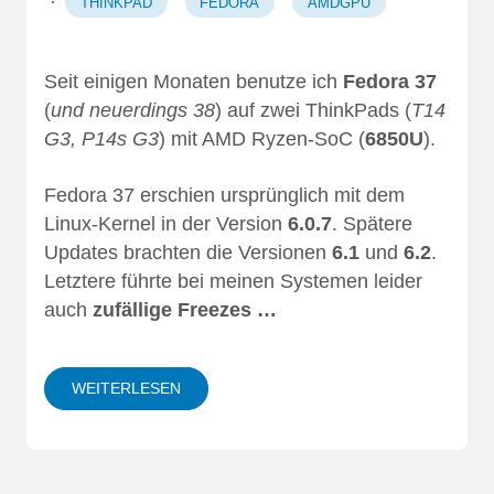
·
THINKPAD
FEDORA
AMDGPU
Seit einigen Monaten benutze ich
Fedora 37
(
und neuerdings 38
) auf zwei ThinkPads (
T14
G3, P14s G3
) mit AMD Ryzen-SoC (
6850U
).
Fedora 37 erschien ursprünglich mit dem
Linux-Kernel in der Version
6.0.7
. Spätere
Updates brachten die Versionen
6.1
und
6.2
.
Letztere führte bei meinen Systemen leider
auch
zufällige Freezes …
WEITERLESEN