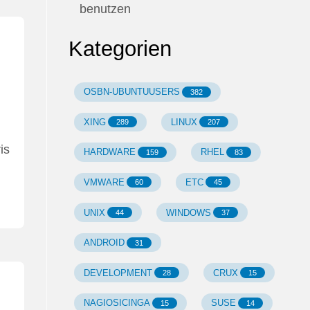
benutzen
Kategorien
OSBN-UBUNTUUSERS
382
XING
LINUX
289
207
is
HARDWARE
RHEL
159
83
VMWARE
ETC
60
45
UNIX
WINDOWS
44
37
ANDROID
31
DEVELOPMENT
CRUX
28
15
NAGIOSICINGA
SUSE
15
14