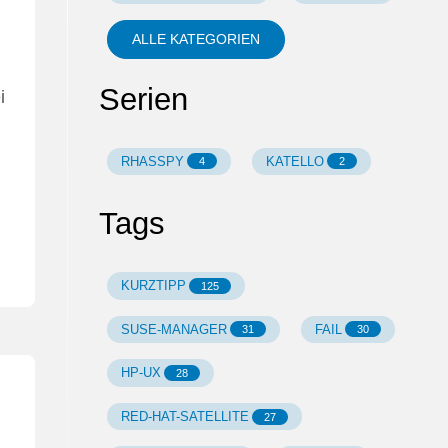
ALLE KATEGORIEN
Serien
i
RHASSPY
KATELLO
4
2
Tags
KURZTIPP
125
SUSE-MANAGER
FAIL
31
30
HP-UX
28
RED-HAT-SATELLITE
27