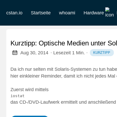
cstan.io
Startseite
whoami
Hardware
Aktuelles
Historie
Kurztipp: Optische Medien unter So
Homelab
Aug 30, 2014
· Lesezeit 1 Min.
·
KURZTIPP
Keebs
Da ich nur selten mit Solaris-Systemen zu tun hab
hier einkleiner Reminder, damit ich nicht jedes 
Retro
Zuerst wird mittels
iostat
das CD-/DVD-Laufwerk ermittelt und anschließend e