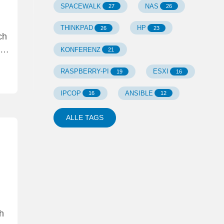
SPACEWALK
NAS
27
26
THINKPAD
HP
26
23
ch
- …
KONFERENZ
21
RASPBERRY-PI
ESXI
19
16
IPCOP
ANSIBLE
16
12
ALLE TAGS
h