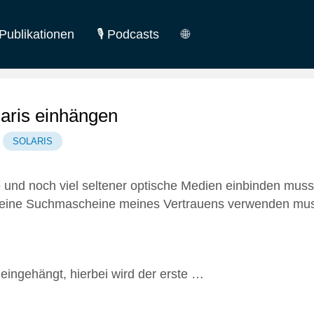
Publikationen
🎙️ Podcasts
🌐
German
English
laris einhängen
SOLARIS
e und noch viel seltener optische Medien einbinden muss
Mal eine Suchmascheine meines Vertrauens verwenden mu
ingehängt, hierbei wird der erste …