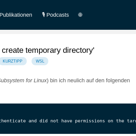
Publikationen
🎙️ Podcasts
🌐
German
English
 create temporary directory'
KURZTIPP
WSL
ubsystem for Linux
) bin ich neulich auf den folgenden
thenticate and did not have permissions on the tar