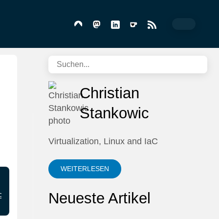
Christian
Stankowic
Virtualization, Linux and IaC
WEITERLESEN
Neueste Artikel
get directory. Consider changing the remote tmp pa