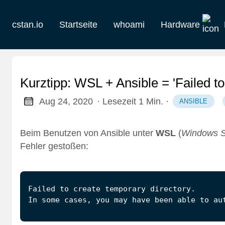
cstan.io
Startseite
whoami
Hardware
Aktuelles
Historie
Kurztipp: WSL + Ansible = 'Failed to
Homelab
Aug 24, 2020
· Lesezeit 1 Min.
·
ANSIBLE
Keebs
Beim Benutzen von Ansible unter
WSL
(
Windows S
Fehler gestoßen:
Retro
In some cases, you may have been able to au