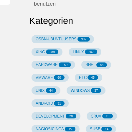
benutzen
Kategorien
OSBN-UBUNTUUSERS
382
XING
LINUX
289
207
HARDWARE
RHEL
159
83
VMWARE
ETC
60
45
UNIX
WINDOWS
44
37
ANDROID
31
DEVELOPMENT
CRUX
28
15
NAGIOSICINGA
SUSE
15
14