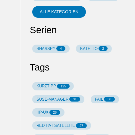
ALLE KATEGORIEN
Serien
RHASSPY
KATELLO
4
2
Tags
KURZTIPP
125
SUSE-MANAGER
FAIL
31
30
HP-UX
28
RED-HAT-SATELLITE
27