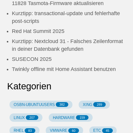
11828 Tasmota-Firmware aktualisieren
Kurztipp: transactional-update und fehlerhafte
post-scripts
Red Hat Summit 2025
Kurztipp: Nextcloud 31 - Falsches Zeilenformat
in deiner Datenbank gefunden
SUSECON 2025
Twinkly offline mit Home Assistant benutzen
Kategorien
OSBN-UBUNTUUSERS
XING
382
289
LINUX
HARDWARE
207
159
RHEL
VMWARE
ETC
83
60
45