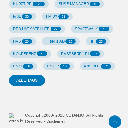
KURZTIPP
SUSE-MANAGER
125
31
FAIL
HP-UX
30
28
RED-HAT-SATELLITE
SPACEWALK
27
27
NAS
THINKPAD
HP
26
26
23
KONFERENZ
RASPBERRY-PI
21
19
ESXI
IPCOP
ANSIBLE
16
16
12
ALLE TAGS
Copyright 2008-
2026
CSTAN.IO. All Rights
Reserved -
Disclaimer