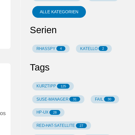
ALLE KATEGORIEN
Serien
RHASSPY
KATELLO
4
2
Tags
KURZTIPP
125
SUSE-MANAGER
FAIL
31
30
HP-UX
ios
28
RED-HAT-SATELLITE
27