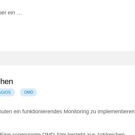
ber ein …
chen
AGIOS
OMD
nuten ein funktionierendes Monitoring zu implementieren
ine sogenannte OMD-Site besteht aus zahlreichen