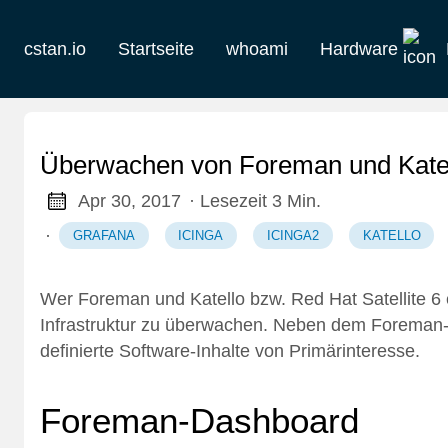
cstan.io
Startseite
whoami
Hardware
Aktuelles
Historie
Überwachen von Foreman und Katell
Homelab
Apr 30, 2017
· Lesezeit 3 Min.
·
GRAFANA
ICINGA
ICINGA2
KATELLO
Keebs
Retro
Wer Foreman und Katello bzw. Red Hat Satellite 6 
Infrastruktur zu überwachen. Neben dem Foreman-
definierte Software-Inhalte von Primärinteresse.
Foreman-Dashboard