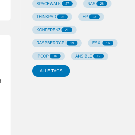
SPACEWALK
NAS
27
26
THINKPAD
HP
26
23
KONFERENZ
21
RASPBERRY-PI
ESXI
19
16
IPCOP
ANSIBLE
16
12
ALLE TAGS
d