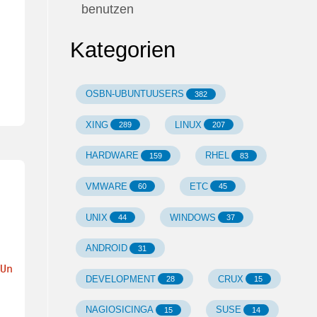
benutzen
Kategorien
OSBN-UBUNTUUSERS
382
XING
LINUX
289
207
HARDWARE
RHEL
159
83
VMWARE
ETC
60
45
UNIX
WINDOWS
44
37
ANDROID
31
Un
DEVELOPMENT
CRUX
28
15
NAGIOSICINGA
SUSE
15
14