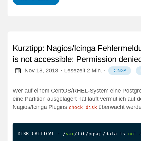
Kurztipp: Nagios/Icinga Fehlermeld
is not accessible: Permission denie
Nov 18, 2013
· Lesezeit 2 Min.
·
ICINGA
Wer auf einem CentOS/RHEL-System eine PostgreS
eine Partition ausgelagert hat läuft vermutlich auf
Nagios/Icinga Plugins
überwacht werden
check_disk
DISK
CRITICAL
-
/
var
/
lib
/
pgsql
/
data
is
not