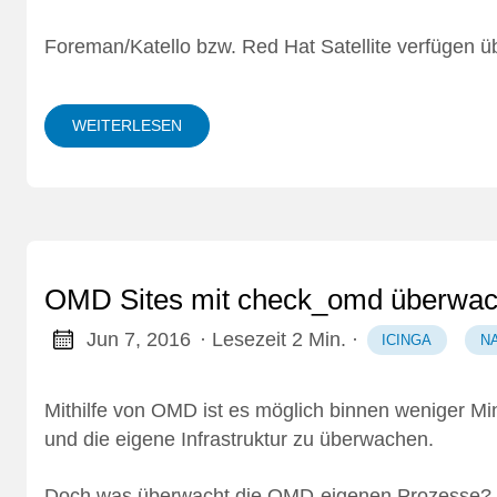
Foreman/Katello bzw. Red Hat Satellite verfügen ü
WEITERLESEN
OMD Sites mit check_omd überwa
Jun 7, 2016
· Lesezeit 2 Min.
·
ICINGA
N
Mithilfe von
OMD
ist es möglich binnen weniger Mi
und die eigene Infrastruktur zu überwachen.
Doch was überwacht die OMD-eigenen Prozesse? E