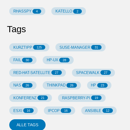
RHASSPY
KATELLO
4
2
Tags
KURZTIPP
SUSE-MANAGER
125
31
FAIL
HP-UX
30
28
RED-HAT-SATELLITE
SPACEWALK
27
27
NAS
THINKPAD
HP
26
26
23
KONFERENZ
RASPBERRY-PI
21
19
ESXI
IPCOP
ANSIBLE
16
16
12
ALLE TAGS