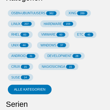
OSBN-UBUNTUUSERS
XING
382
289
LINUX
HARDWARE
207
159
RHEL
VMWARE
ETC
83
60
45
UNIX
WINDOWS
44
37
ANDROID
DEVELOPMENT
31
28
CRUX
NAGIOSICINGA
15
15
SUSE
14
ALLE KATEGORIEN
Serien