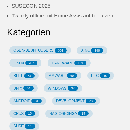
SUSECON 2025
Twinkly offline mit Home Assistant benutzen
Kategorien
OSBN-UBUNTUUSERS
XING
382
289
LINUX
HARDWARE
207
159
RHEL
VMWARE
ETC
83
60
45
UNIX
WINDOWS
44
37
ANDROID
DEVELOPMENT
31
28
CRUX
NAGIOSICINGA
15
15
SUSE
14