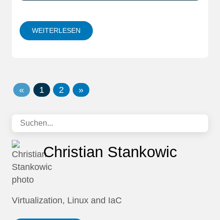
WEITERLESEN
«
1
2
»
Christian Stankowic
Virtualization, Linux and IaC