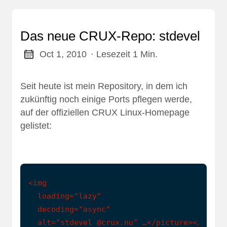
Das neue CRUX-Repo: stdevel
Oct 1, 2010
· Lesezeit 1 Min.
Seit heute ist
mein Repository
, in dem ich
zukünftig noch einige Ports pflegen werde,
auf der offiziellen CRUX Linux-Homepage
gelistet:
<img

  loading="lazy"

  decoding="async"

  alt="stdevel @crux.nu" …</picture></figur