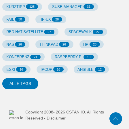
KURZTIPP
SUSE-MANAGER
125
31
FAIL
HP-UX
30
28
RED-HAT-SATELLITE
SPACEWALK
27
27
NAS
THINKPAD
HP
26
26
23
KONFERENZ
RASPBERRY-PI
21
19
ESXI
IPCOP
ANSIBLE
16
16
12
ALLE TAGS
Copyright 2008-
2026
CSTAN.IO. All Rights
Reserved -
Disclaimer