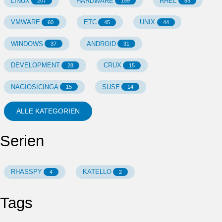
LINUX
HARDWARE
RHEL
207
159
83
VMWARE
ETC
UNIX
60
45
44
WINDOWS
ANDROID
37
31
DEVELOPMENT
CRUX
28
15
NAGIOSICINGA
SUSE
15
14
ALLE KATEGORIEN
Serien
RHASSPY
KATELLO
4
2
Tags