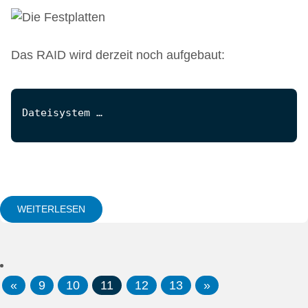
Das RAID wird derzeit noch aufgebaut:
Dateisystem …
WEITERLESEN
«
9
10
11
12
13
»