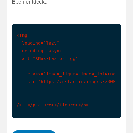
Eben entdeckt:
<img

  loading="lazy"

  decoding="async"

  alt="XMas-Easter Egg"

    class="image_figure image_internal image
    src="https://cstan.io/images/2008/12/vlc
/> …</picture></figure></p>