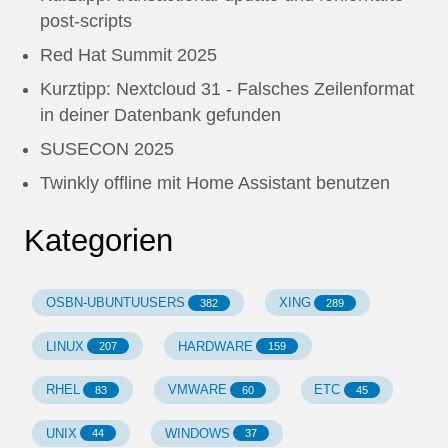
post-scripts
Red Hat Summit 2025
Kurztipp: Nextcloud 31 - Falsches Zeilenformat
in deiner Datenbank gefunden
SUSECON 2025
Twinkly offline mit Home Assistant benutzen
Kategorien
OSBN-UBUNTUUSERS
XING
382
289
LINUX
HARDWARE
207
159
RHEL
VMWARE
ETC
83
60
45
UNIX
WINDOWS
44
37