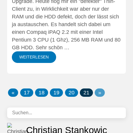
Upgrade. Heute flog mir ein "defekter" Thin-
Client zu, in Wirklichkeit war aber nur der
RAM und die HDD defekt, doch der lässt sich
ja austauschen. Es handelt sich dabei um
einen Compaq iPAQ 2.2 mit einer Intel
Pentium 3 CPU (1 Ghz), 256 MB RAM und 80
GB HDD. Sehr schön …
WEITERLESEN
«
17
18
19
20
21
»
Christian Stankowic