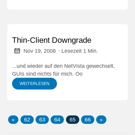
Thin-Client Downgrade
Nov 19, 2008
· Lesezeit 1 Min.
...und wieder auf den NetVista gewechselt,
GUIs sind nichts für mich. Oo
WEITERLESEN
«
62
63
64
65
66
»