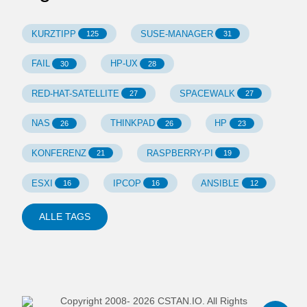
KURZTIPP
SUSE-MANAGER
125
31
FAIL
HP-UX
30
28
RED-HAT-SATELLITE
SPACEWALK
27
27
NAS
THINKPAD
HP
26
26
23
KONFERENZ
RASPBERRY-PI
21
19
ESXI
IPCOP
ANSIBLE
16
16
12
ALLE TAGS
Copyright 2008-
2026
CSTAN.IO. All Rights