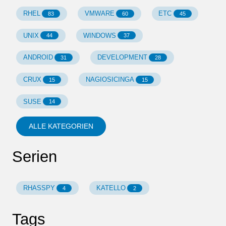
RHEL
VMWARE
ETC
83
60
45
UNIX
WINDOWS
44
37
ANDROID
DEVELOPMENT
31
28
CRUX
NAGIOSICINGA
15
15
SUSE
14
ALLE KATEGORIEN
Serien
RHASSPY
KATELLO
4
2
Tags