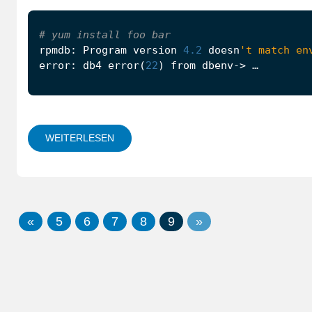
# yum install foo bar
rpmdb
:
Program
version
4.2
doesn
't match en
error
:
db4
error
(
22
)
from
dbenv
-> …
WEITERLESEN
«
5
6
7
8
9
»