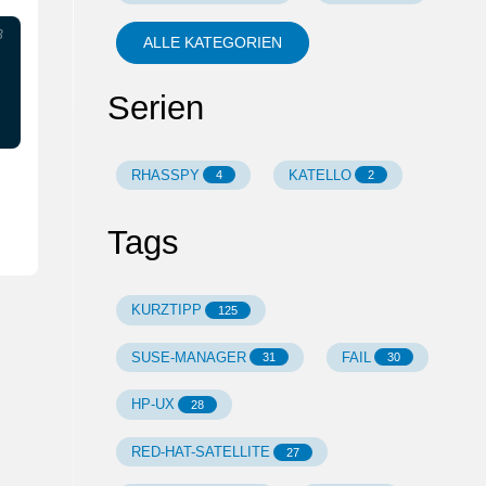
3
ALLE KATEGORIEN
Serien
RHASSPY
KATELLO
4
2
Tags
KURZTIPP
125
SUSE-MANAGER
FAIL
31
30
HP-UX
28
RED-HAT-SATELLITE
27