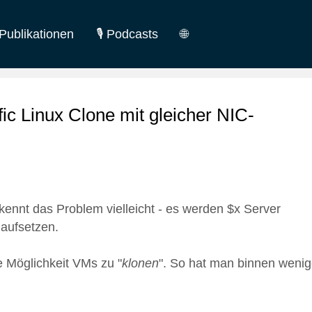
Publikationen
🎙️ Podcasts
🌐
German
English
fic Linux Clone mit gleicher NIC-
 kennt das Problem vielleicht - es werden $x Server
 aufsetzen.
e Möglichkeit VMs zu "
klonen
". So hat man binnen wenig