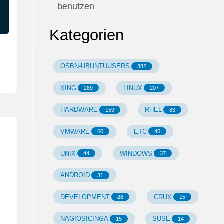
benutzen
Kategorien
OSBN-UBUNTUUSERS
382
XING
LINUX
289
207
HARDWARE
RHEL
159
83
VMWARE
ETC
60
45
UNIX
WINDOWS
44
37
ANDROID
31
DEVELOPMENT
CRUX
28
15
NAGIOSICINGA
SUSE
15
14