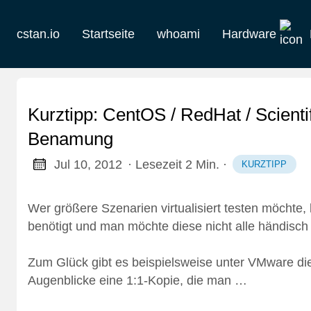
cstan.io
Startseite
whoami
Hardware
Aktuelles
Historie
Kurztipp: CentOS / RedHat / Scienti
Homelab
Benamung
Jul 10, 2012
· Lesezeit 2 Min.
·
KURZTIPP
Keebs
Retro
Wer größere Szenarien virtualisiert testen möchte,
benötigt und man möchte diese nicht alle händisch
Zum Glück gibt es beispielsweise unter VMware di
Augenblicke eine 1:1-Kopie, die man …