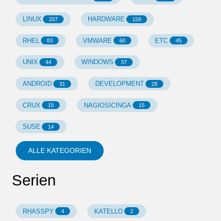
LINUX
HARDWARE
207
159
RHEL
VMWARE
ETC
83
60
45
UNIX
WINDOWS
44
37
ANDROID
DEVELOPMENT
31
28
CRUX
NAGIOSICINGA
15
15
SUSE
14
ALLE KATEGORIEN
Serien
RHASSPY
KATELLO
4
2