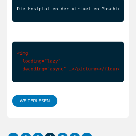
<img

  loading="lazy"

  decoding="async" …</picture></figure></p>
WEITERLESEN