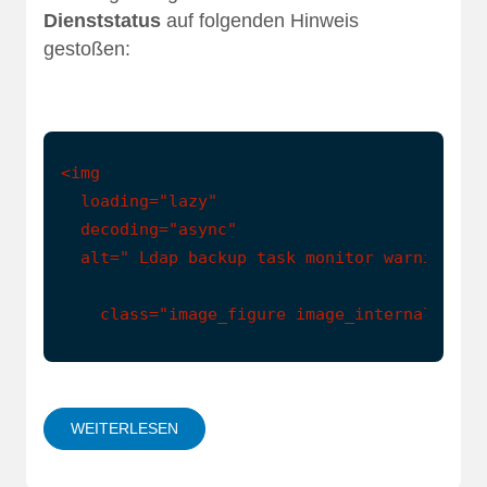
Dienststatus
auf folgenden Hinweis
gestoßen:
<img

  loading="lazy"

  decoding="async"

  alt=" Ldap backup task monitor warning"

    class="image_figure image_internal imag
WEITERLESEN