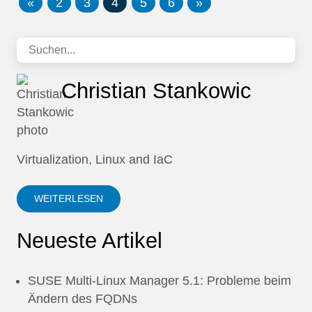
«
2
3
4
5
6
»
Christian Stankowic
Virtualization, Linux and IaC
WEITERLESEN
Neueste Artikel
SUSE Multi-Linux Manager 5.1: Probleme beim
Ändern des FQDNs