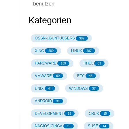
benutzen
Kategorien
OSBN-UBUNTUUSERS
382
XING
LINUX
289
207
HARDWARE
RHEL
159
83
VMWARE
ETC
60
45
UNIX
WINDOWS
44
37
ANDROID
31
DEVELOPMENT
CRUX
28
15
NAGIOSICINGA
SUSE
15
14