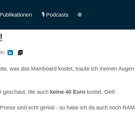
Publikationen
🎙️ Podcasts
🌐
German
!
English
en:
atte, was das Mainboard kostet, traute ich meinen Augen
U geschaut, die auch
keine 40 Euro
kostet. Geil!
 Preise sind echt genial - so habe ich da auch noch RAM