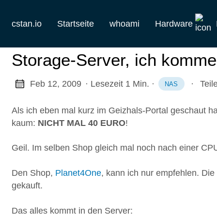
cstan.io
Startseite
whoami
Hardware
Aktuelles
Storage-Server, ich komme
Historie
Feb 12, 2009
· Lesezeit 1 Min.
·
·
Teil
NAS
Homelab
Als ich eben mal kurz im Geizhals-Portal geschaut h
Keebs
kaum:
NICHT MAL 40 EURO
!
Retro
Geil. Im selben Shop gleich mal noch nach einer CP
Den Shop,
Planet4One
, kann ich nur empfehlen. Die
gekauft.
Das alles kommt in den Server: