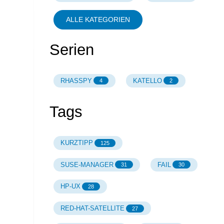
ALLE KATEGORIEN
Serien
RHASSPY
KATELLO
4
2
Tags
KURZTIPP
125
SUSE-MANAGER
FAIL
31
30
HP-UX
28
RED-HAT-SATELLITE
27