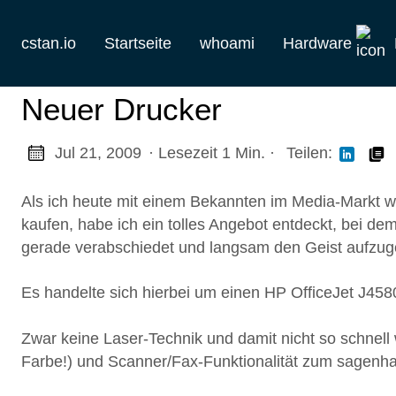
cstan.io
Startseite
whoami
Hardware
Aktuelles
Neuer Drucker
Historie
Jul 21, 2009
· Lesezeit 1 Min.
·
Teilen:
Homelab
Als ich heute mit einem Bekannten im Media-Markt wa
Keebs
kaufen, habe ich ein tolles Angebot entdeckt, bei de
gerade verabschiedet und langsam den Geist aufzug
Retro
Es handelte sich hierbei um einen HP OfficeJet J4580
Zwar keine Laser-Technik und damit nicht so schnell 
Farbe!) und Scanner/Fax-Funktionalität zum sagenha