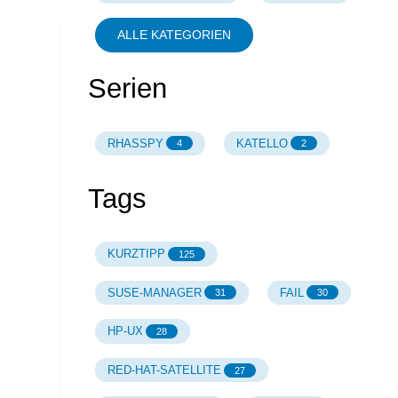
ALLE KATEGORIEN
Serien
RHASSPY
KATELLO
4
2
Tags
KURZTIPP
125
SUSE-MANAGER
FAIL
31
30
HP-UX
28
RED-HAT-SATELLITE
27