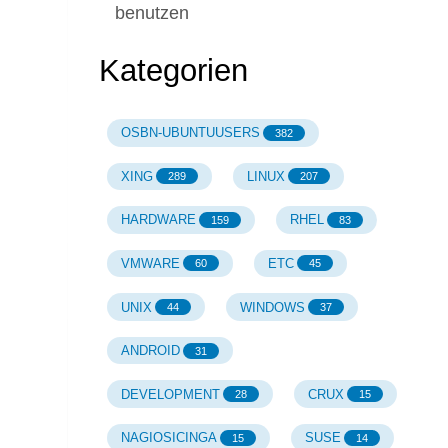
benutzen
Kategorien
OSBN-UBUNTUUSERS
382
XING
LINUX
289
207
HARDWARE
RHEL
159
83
VMWARE
ETC
60
45
UNIX
WINDOWS
44
37
ANDROID
31
DEVELOPMENT
CRUX
28
15
NAGIOSICINGA
SUSE
15
14