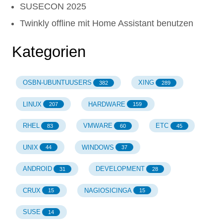
SUSECON 2025
Twinkly offline mit Home Assistant benutzen
Kategorien
OSBN-UBUNTUUSERS
XING
382
289
LINUX
HARDWARE
207
159
RHEL
VMWARE
ETC
83
60
45
UNIX
WINDOWS
44
37
ANDROID
DEVELOPMENT
31
28
CRUX
NAGIOSICINGA
15
15
SUSE
14