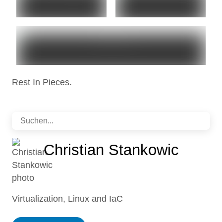
R.I.P Tungsten C
Palm Zire 31
Rest In Pieces.
Kabel etc.
Christian Stankowic
Virtualization, Linux and IaC