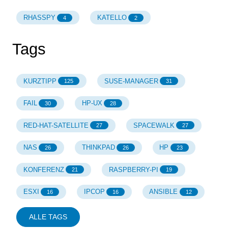
RHASSPY
KATELLO
4
2
Tags
KURZTIPP
SUSE-MANAGER
125
31
FAIL
HP-UX
30
28
RED-HAT-SATELLITE
SPACEWALK
27
27
NAS
THINKPAD
HP
26
26
23
KONFERENZ
RASPBERRY-PI
21
19
ESXI
IPCOP
ANSIBLE
16
16
12
ALLE TAGS