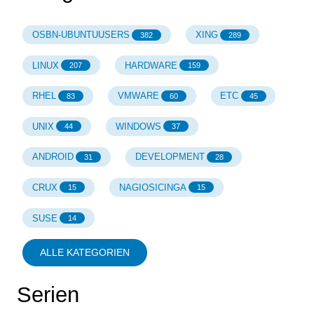
OSBN-UBUNTUUSERS
XING
382
289
LINUX
HARDWARE
207
159
RHEL
VMWARE
ETC
83
60
45
UNIX
WINDOWS
44
37
ANDROID
DEVELOPMENT
31
28
CRUX
NAGIOSICINGA
15
15
SUSE
14
ALLE KATEGORIEN
Serien