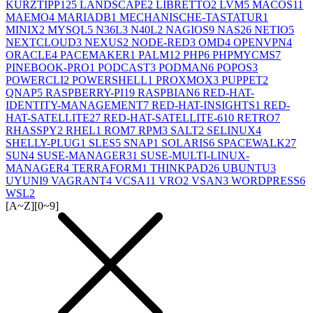
KURZTIPP
125
LANDSCAPE
2
LIBRETTO
2
LVM
5
MACOS
11
MAEMO
4
MARIADB
1
MECHANISCHE-TASTATUR
1
MINIX
2
MYSQL
5
N36L
3
N40L
2
NAGIOS
9
NAS
26
NETIO
5
NEXTCLOUD
3
NEXUS
2
NODE-RED
3
OMD
4
OPENVPN
4
ORACLE
4
PACEMAKER
1
PALM
12
PHP
6
PHPMYCMS
7
PINEBOOK-PRO
1
PODCAST
3
PODMAN
6
POPOS
3
POWERCLI
2
POWERSHELL
1
PROXMOX
3
PUPPET
2
QNAP
5
RASPBERRY-PI
19
RASPBIAN
6
RED-HAT-
IDENTITY-MANAGEMENT
7
RED-HAT-INSIGHTS
1
RED-
HAT-SATELLITE
27
RED-HAT-SATELLITE-6
10
RETRO
7
RHASSPY
2
RHEL
1
ROM
7
RPM
3
SALT
2
SELINUX
4
SHELLY-PLUG
1
SLES
5
SNAP
1
SOLARIS
6
SPACEWALK
27
SUN
4
SUSE-MANAGER
31
SUSE-MULTI-LINUX-
MANAGER
4
TERRAFORM
1
THINKPAD
26
UBUNTU
3
UYUNI
9
VAGRANT
4
VCSA
11
VRO
2
VSAN
3
WORDPRESS
6
WSL
2
[A~Z]
[0~9]