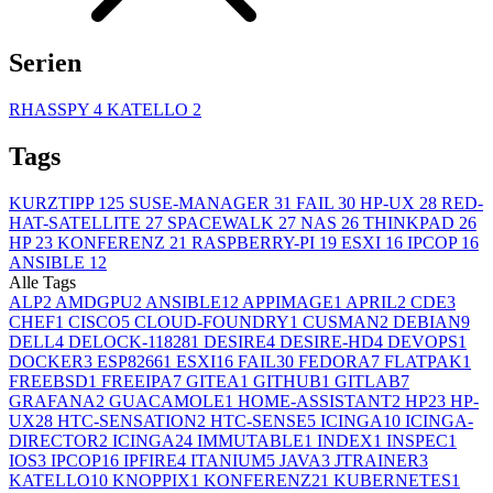
Serien
RHASSPY
4
KATELLO
2
Tags
KURZTIPP
125
SUSE-MANAGER
31
FAIL
30
HP-UX
28
RED-
HAT-SATELLITE
27
SPACEWALK
27
NAS
26
THINKPAD
26
HP
23
KONFERENZ
21
RASPBERRY-PI
19
ESXI
16
IPCOP
16
ANSIBLE
12
Alle Tags
ALP
2
AMDGPU
2
ANSIBLE
12
APPIMAGE
1
APRIL
2
CDE
3
CHEF
1
CISCO
5
CLOUD-FOUNDRY
1
CUSMAN
2
DEBIAN
9
DELL
4
DELOCK-11828
1
DESIRE
4
DESIRE-HD
4
DEVOPS
1
DOCKER
3
ESP8266
1
ESXI
16
FAIL
30
FEDORA
7
FLATPAK
1
FREEBSD
1
FREEIPA
7
GITEA
1
GITHUB
1
GITLAB
7
GRAFANA
2
GUACAMOLE
1
HOME-ASSISTANT
2
HP
23
HP-
UX
28
HTC-SENSATION
2
HTC-SENSE
5
ICINGA
10
ICINGA-
DIRECTOR
2
ICINGA2
4
IMMUTABLE
1
INDEX
1
INSPEC
1
IOS
3
IPCOP
16
IPFIRE
4
ITANIUM
5
JAVA
3
JTRAINER
3
KATELLO
10
KNOPPIX
1
KONFERENZ
21
KUBERNETES
1