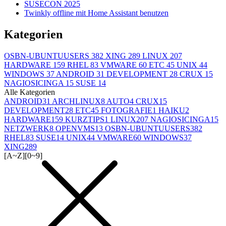
SUSECON 2025
Twinkly offline mit Home Assistant benutzen
Kategorien
OSBN-UBUNTUUSERS
382
XING
289
LINUX
207
HARDWARE
159
RHEL
83
VMWARE
60
ETC
45
UNIX
44
WINDOWS
37
ANDROID
31
DEVELOPMENT
28
CRUX
15
NAGIOSICINGA
15
SUSE
14
Alle Kategorien
ANDROID
31
ARCHLINUX
8
AUTO
4
CRUX
15
DEVELOPMENT
28
ETC
45
FOTOGRAFIE
1
HAIKU
2
HARDWARE
159
KURZTIPS
1
LINUX
207
NAGIOSICINGA
15
NETZWERK
8
OPENVMS
13
OSBN-UBUNTUUSERS
382
RHEL
83
SUSE
14
UNIX
44
VMWARE
60
WINDOWS
37
XING
289
[A~Z]
[0~9]