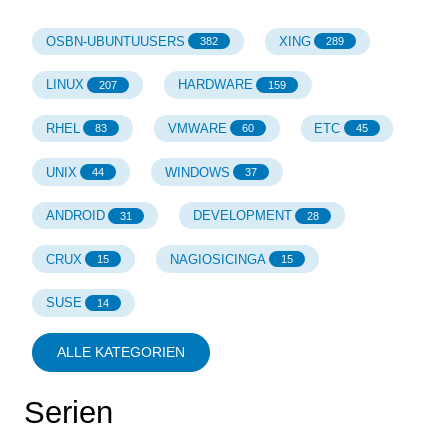
OSBN-UBUNTUUSERS
XING
382
289
LINUX
HARDWARE
207
159
RHEL
VMWARE
ETC
83
60
45
UNIX
WINDOWS
44
37
ANDROID
DEVELOPMENT
31
28
CRUX
NAGIOSICINGA
15
15
SUSE
14
ALLE KATEGORIEN
Serien