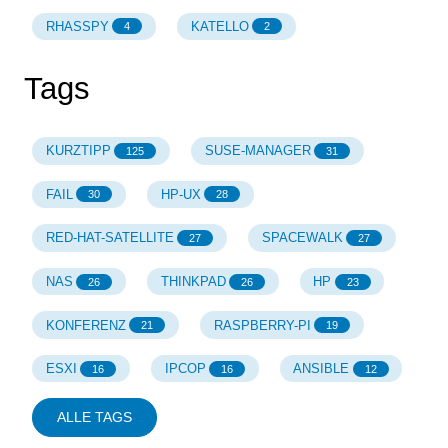
RHASSPY
KATELLO
4
2
Tags
KURZTIPP
SUSE-MANAGER
125
31
FAIL
HP-UX
30
28
RED-HAT-SATELLITE
SPACEWALK
27
27
NAS
THINKPAD
HP
26
26
23
KONFERENZ
RASPBERRY-PI
21
19
ESXI
IPCOP
ANSIBLE
16
16
12
ALLE TAGS