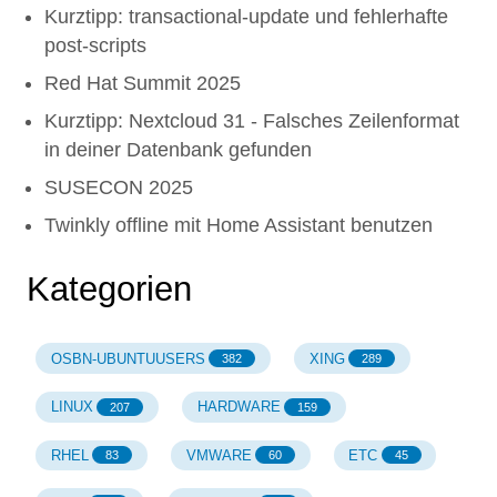
Kurztipp: transactional-update und fehlerhafte
post-scripts
Red Hat Summit 2025
Kurztipp: Nextcloud 31 - Falsches Zeilenformat
in deiner Datenbank gefunden
SUSECON 2025
Twinkly offline mit Home Assistant benutzen
Kategorien
OSBN-UBUNTUUSERS
XING
382
289
LINUX
HARDWARE
207
159
RHEL
VMWARE
ETC
83
60
45