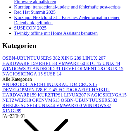
Firmware aktualisieren
Kurztipp: transactional-update und fehlerhafte post-scripts
Red Hat Summit 2025
Kurztipp: Nextcloud 31 - Falsches Zeilenformat in deiner
Datenbank gefunden
SUSECON 2025
Twinkly offline mit Home Assistant benutzen
Kategorien
OSBN-UBUNTUUSERS
382
XING
289
LINUX
207
HARDWARE
159
RHEL
83
VMWARE
60
ETC
45
UNIX
44
WINDOWS
37
ANDROID
31
DEVELOPMENT
28
CRUX
15
NAGIOSICINGA
15
SUSE
14
Alle Kategorien
ANDROID
31
ARCHLINUX
8
AUTO
4
CRUX
15
DEVELOPMENT
28
ETC
45
FOTOGRAFIE
1
HAIKU
2
HARDWARE
159
KURZTIPS
1
LINUX
207
NAGIOSICINGA
15
NETZWERK
8
OPENVMS
13
OSBN-UBUNTUUSERS
382
RHEL
83
SUSE
14
UNIX
44
VMWARE
60
WINDOWS
37
XING
289
[A~Z]
[0~9]