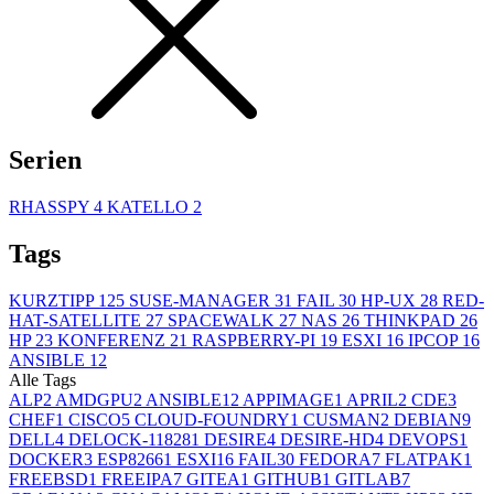
Serien
RHASSPY
4
KATELLO
2
Tags
KURZTIPP
125
SUSE-MANAGER
31
FAIL
30
HP-UX
28
RED-
HAT-SATELLITE
27
SPACEWALK
27
NAS
26
THINKPAD
26
HP
23
KONFERENZ
21
RASPBERRY-PI
19
ESXI
16
IPCOP
16
ANSIBLE
12
Alle Tags
ALP
2
AMDGPU
2
ANSIBLE
12
APPIMAGE
1
APRIL
2
CDE
3
CHEF
1
CISCO
5
CLOUD-FOUNDRY
1
CUSMAN
2
DEBIAN
9
DELL
4
DELOCK-11828
1
DESIRE
4
DESIRE-HD
4
DEVOPS
1
DOCKER
3
ESP8266
1
ESXI
16
FAIL
30
FEDORA
7
FLATPAK
1
FREEBSD
1
FREEIPA
7
GITEA
1
GITHUB
1
GITLAB
7