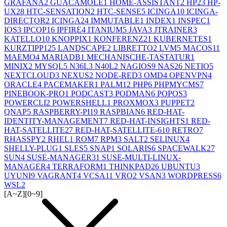
GRAFANA
2
GUACAMOLE
1
HOME-ASSISTANT
2
HP
23
HP-
UX
28
HTC-SENSATION
2
HTC-SENSE
5
ICINGA
10
ICINGA-
DIRECTOR
2
ICINGA2
4
IMMUTABLE
1
INDEX
1
INSPEC
1
IOS
3
IPCOP
16
IPFIRE
4
ITANIUM
5
JAVA
3
JTRAINER
3
KATELLO
10
KNOPPIX
1
KONFERENZ
21
KUBERNETES
1
KURZTIPP
125
LANDSCAPE
2
LIBRETTO
2
LVM
5
MACOS
11
MAEMO
4
MARIADB
1
MECHANISCHE-TASTATUR
1
MINIX
2
MYSQL
5
N36L
3
N40L
2
NAGIOS
9
NAS
26
NETIO
5
NEXTCLOUD
3
NEXUS
2
NODE-RED
3
OMD
4
OPENVPN
4
ORACLE
4
PACEMAKER
1
PALM
12
PHP
6
PHPMYCMS
7
PINEBOOK-PRO
1
PODCAST
3
PODMAN
6
POPOS
3
POWERCLI
2
POWERSHELL
1
PROXMOX
3
PUPPET
2
QNAP
5
RASPBERRY-PI
19
RASPBIAN
6
RED-HAT-
IDENTITY-MANAGEMENT
7
RED-HAT-INSIGHTS
1
RED-
HAT-SATELLITE
27
RED-HAT-SATELLITE-6
10
RETRO
7
RHASSPY
2
RHEL
1
ROM
7
RPM
3
SALT
2
SELINUX
4
SHELLY-PLUG
1
SLES
5
SNAP
1
SOLARIS
6
SPACEWALK
27
SUN
4
SUSE-MANAGER
31
SUSE-MULTI-LINUX-
MANAGER
4
TERRAFORM
1
THINKPAD
26
UBUNTU
3
UYUNI
9
VAGRANT
4
VCSA
11
VRO
2
VSAN
3
WORDPRESS
6
WSL
2
[A~Z]
[0~9]