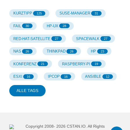
KURZTIPP
SUSE-MANAGER
125
31
FAIL
HP-UX
30
28
RED-HAT-SATELLITE
SPACEWALK
27
27
NAS
THINKPAD
HP
26
26
23
KONFERENZ
RASPBERRY-PI
21
19
ESXI
IPCOP
ANSIBLE
16
16
12
ALLE TAGS
Copyright 2008-
2026
CSTAN.IO. All Rights