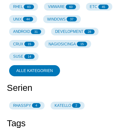
RHEL
VMWARE
ETC
83
60
45
UNIX
WINDOWS
44
37
ANDROID
DEVELOPMENT
31
28
CRUX
NAGIOSICINGA
15
15
SUSE
14
ALLE KATEGORIEN
Serien
RHASSPY
KATELLO
4
2
Tags