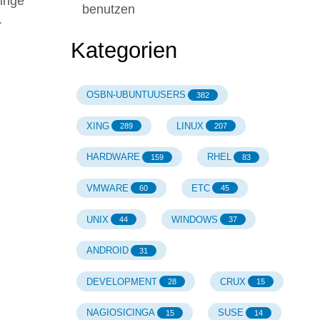
Dinge
benutzen
.
Kategorien
OSBN-UBUNTUUSERS
382
XING
LINUX
289
207
HARDWARE
RHEL
159
83
VMWARE
ETC
60
45
UNIX
WINDOWS
44
37
ANDROID
31
DEVELOPMENT
CRUX
28
15
NAGIOSICINGA
SUSE
15
14