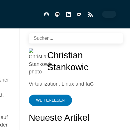
Christian
Stankowic
sher
Virtualization, Linux and IaC
d,
WEITERLESEN
Neueste Artikel
 auf
 der