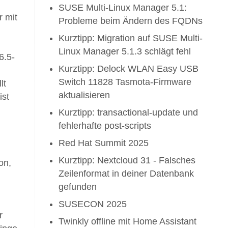
SUSE Multi-Linux Manager 5.1:
r mit
Probleme beim Ändern des FQDNs
Kurztipp: Migration auf SUSE Multi-
Linux Manager 5.1.3 schlägt fehl
6.5-
Kurztipp: Delock WLAN Easy USB
Switch 11828 Tasmota-Firmware
lt
aktualisieren
ist
h
Kurztipp: transactional-update und
fehlerhafte post-scripts
Red Hat Summit 2025
Kurztipp: Nextcloud 31 - Falsches
on,
Zeilenformat in deiner Datenbank
gefunden
SUSECON 2025
r
Twinkly offline mit Home Assistant