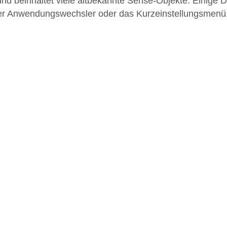
 und beinhaltet viele altbekannte Sense-Objekte. Einige 
 der Anwendungswechsler oder das Kurzeinstellungsmenü