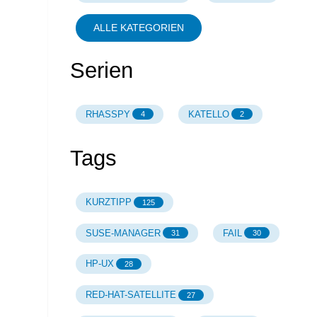
ALLE KATEGORIEN
Serien
RHASSPY
KATELLO
4
2
Tags
KURZTIPP
125
SUSE-MANAGER
FAIL
31
30
HP-UX
28
RED-HAT-SATELLITE
27