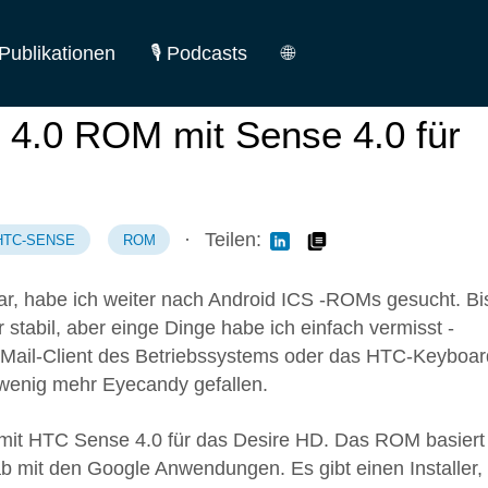
Publikationen
🎙️ Podcasts
🌐
German
 4.0 ROM mit Sense 4.0 für
English
·
Teilen:
HTC-SENSE
ROM
ar, habe ich weiter nach Android ICS -ROMs gesucht. Bi
r stabil, aber einge Dinge habe ich einfach vermisst -
en Mail-Client des Betriebssystems oder das HTC-Keyboar
n wenig mehr Eyecandy gefallen.
 mit HTC Sense 4.0 für das Desire HD. Das ROM basiert
it den Google Anwendungen. Es gibt einen Installer,