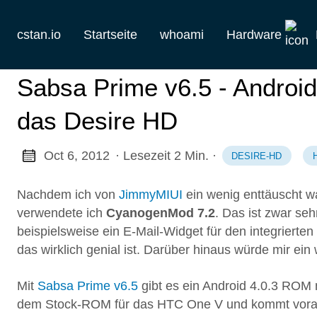
cstan.io
Startseite
whoami
Hardware
Aktuelles
Sabsa Prime v6.5 - Android
Historie
das Desire HD
Homelab
Oct 6, 2012
· Lesezeit 2 Min.
·
DESIRE-HD
Keebs
Nachdem ich von
JimmyMIUI
ein wenig enttäuscht w
Retro
verwendete ich
CyanogenMod 7.2
. Das ist zwar seh
beispielsweise ein E-Mail-Widget für den integriert
das wirklich genial ist. Darüber hinaus würde mir ei
Mit
Sabsa Prime v6.5
gibt es ein Android 4.0.3 ROM
dem Stock-ROM für das HTC One V und kommt vorab m