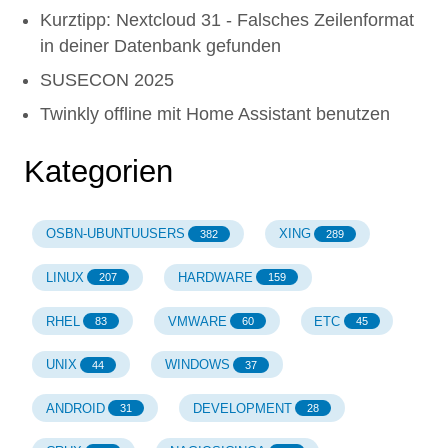
Kurztipp: Nextcloud 31 - Falsches Zeilenformat
in deiner Datenbank gefunden
SUSECON 2025
Twinkly offline mit Home Assistant benutzen
Kategorien
OSBN-UBUNTUUSERS
XING
382
289
LINUX
HARDWARE
207
159
RHEL
VMWARE
ETC
83
60
45
UNIX
WINDOWS
44
37
ANDROID
DEVELOPMENT
31
28