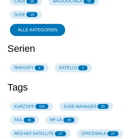
CRUX
NAGIOSICINGA
15
15
SUSE
14
ALLE KATEGORIEN
Serien
RHASSPY
KATELLO
4
2
Tags
KURZTIPP
SUSE-MANAGER
125
31
FAIL
HP-UX
30
28
RED-HAT-SATELLITE
SPACEWALK
27
27