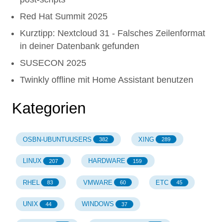
Red Hat Summit 2025
Kurztipp: Nextcloud 31 - Falsches Zeilenformat
in deiner Datenbank gefunden
SUSECON 2025
Twinkly offline mit Home Assistant benutzen
Kategorien
OSBN-UBUNTUUSERS
XING
382
289
LINUX
HARDWARE
207
159
RHEL
VMWARE
ETC
83
60
45
UNIX
WINDOWS
44
37