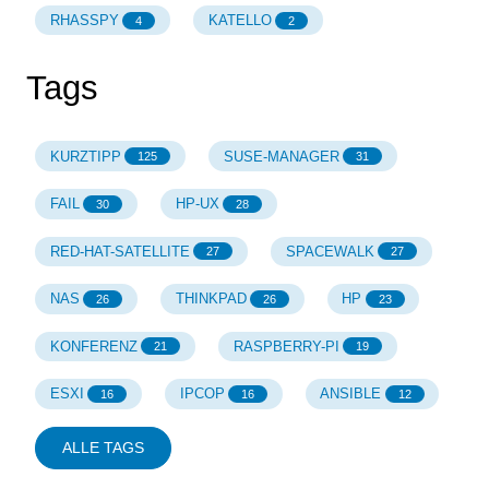
RHASSPY
KATELLO
4
2
Tags
KURZTIPP
SUSE-MANAGER
125
31
FAIL
HP-UX
30
28
RED-HAT-SATELLITE
SPACEWALK
27
27
NAS
THINKPAD
HP
26
26
23
KONFERENZ
RASPBERRY-PI
21
19
ESXI
IPCOP
ANSIBLE
16
16
12
ALLE TAGS