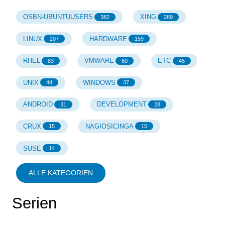
OSBN-UBUNTUUSERS
XING
382
289
LINUX
HARDWARE
207
159
RHEL
VMWARE
ETC
83
60
45
UNIX
WINDOWS
44
37
ANDROID
DEVELOPMENT
31
28
CRUX
NAGIOSICINGA
15
15
SUSE
14
ALLE KATEGORIEN
Serien