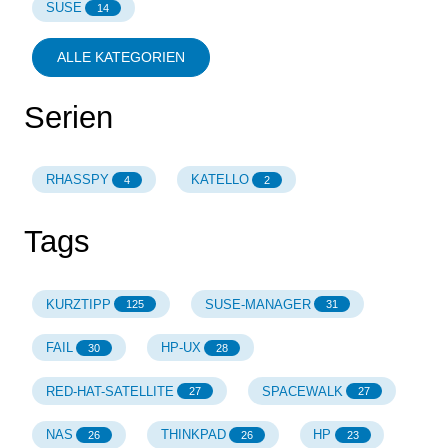
SUSE
14
ALLE KATEGORIEN
Serien
RHASSPY
KATELLO
4
2
Tags
KURZTIPP
SUSE-MANAGER
125
31
FAIL
HP-UX
30
28
RED-HAT-SATELLITE
SPACEWALK
27
27
NAS
THINKPAD
HP
26
26
23