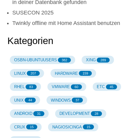
in deiner Datenbank gefunden
SUSECON 2025
Twinkly offline mit Home Assistant benutzen
Kategorien
OSBN-UBUNTUUSERS
XING
382
289
LINUX
HARDWARE
207
159
RHEL
VMWARE
ETC
83
60
45
UNIX
WINDOWS
44
37
ANDROID
DEVELOPMENT
31
28
CRUX
NAGIOSICINGA
15
15