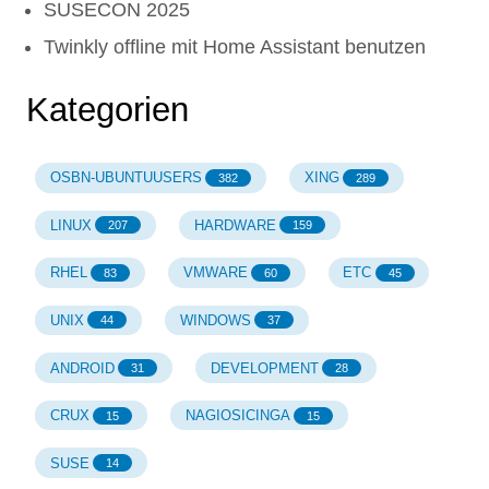
SUSECON 2025
Twinkly offline mit Home Assistant benutzen
Kategorien
OSBN-UBUNTUUSERS
XING
382
289
LINUX
HARDWARE
207
159
RHEL
VMWARE
ETC
83
60
45
UNIX
WINDOWS
44
37
ANDROID
DEVELOPMENT
31
28
CRUX
NAGIOSICINGA
15
15
SUSE
14