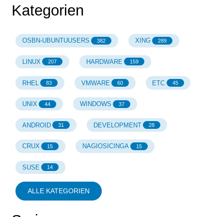
Kategorien
OSBN-UBUNTUUSERS
XING
382
289
LINUX
HARDWARE
207
159
RHEL
VMWARE
ETC
83
60
45
UNIX
WINDOWS
44
37
ANDROID
DEVELOPMENT
31
28
CRUX
NAGIOSICINGA
15
15
SUSE
14
ALLE KATEGORIEN