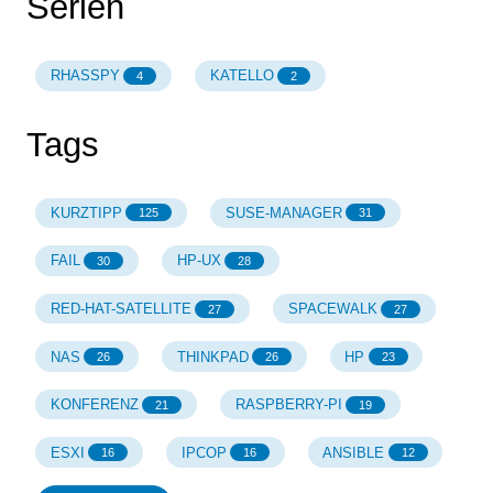
Serien
RHASSPY
KATELLO
4
2
Tags
KURZTIPP
SUSE-MANAGER
125
31
FAIL
HP-UX
30
28
RED-HAT-SATELLITE
SPACEWALK
27
27
NAS
THINKPAD
HP
26
26
23
KONFERENZ
RASPBERRY-PI
21
19
ESXI
IPCOP
ANSIBLE
16
16
12