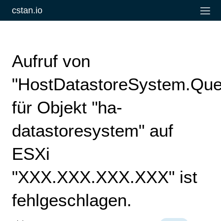
cstan.io
Aufruf von
"HostDatastoreSystem.Que
für Objekt "ha-
datastoresystem" auf
ESXi
"XXX.XXX.XXX.XXX" ist
fehlgeschlagen.