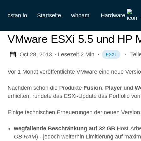
cstan.io
Startseite
whoami
Hardware
Aktuelles
VMware ESXi 5.5 und HP M
Historie
Oct 28, 2013
· Lesezeit 2 Min.
·
·
Teil
ESXI
Homelab
Vor 1 Monat veröffentlichte VMware eine neue Versi
Keebs
Nachdem schon die Produkte
Fusion
,
Player
und
Wo
Retro
erhielten, rundete das ESXi-Update das Portfolio vo
Einige technischen Erneuerungen der neuen Version 
wegfallende Beschränkung auf 32 GB
Host-Arbe
GB RAM
) - jedoch weiterhin Limitierung auf max