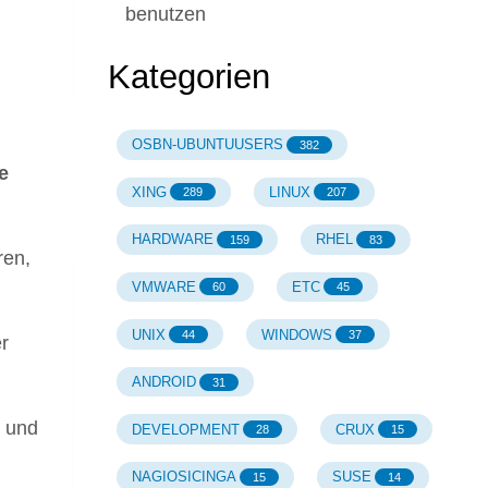
benutzen
Kategorien
OSBN-UBUNTUUSERS
382
e
XING
LINUX
289
207
HARDWARE
RHEL
159
83
ren,
VMWARE
ETC
60
45
UNIX
WINDOWS
44
37
r
ANDROID
31
" und
DEVELOPMENT
CRUX
28
15
NAGIOSICINGA
SUSE
15
14