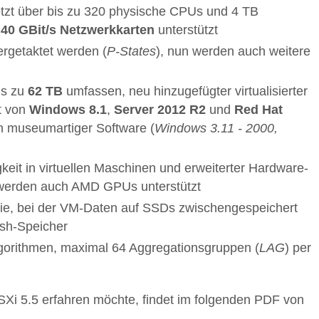
etzt über bis zu 320 physische CPUs und 4 TB
n
40 GBit/s Netzwerkkarten
unterstützt
ergetaktet werden (
P-States
), nun werden auch weitere
is zu
62 TB
umfassen, neu hinzugefügter virtualisierter
t von
Windows 8.1
,
Server 2012 R2
und
Red Hat
n museumartiger Software (
Windows 3.11 - 2000,
keit in virtuellen Maschinen und erweiterter Hardware-
n werden auch AMD GPUs unterstützt
gie, bei der VM-Daten auf SSDs zwischengespeichert
ash-Speicher
gorithmen, maximal 64 Aggregationsgruppen (
LAG
) per
Xi 5.5 erfahren möchte, findet im folgenden PDF von