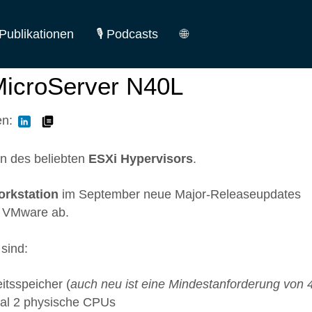
Publikationen
🎙️ Podcasts
🌐
German
icroServer N40L
English
en:
on des beliebten
ESXi Hypervisors
.
rkstation
im September neue Major-Releaseupdates
n VMware ab.
sind:
itsspeicher (
auch neu ist eine Mindestanforderung von 
imal 2 physische CPUs