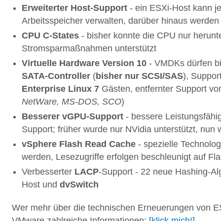
Erweiterter Host-Support
- ein ESXi-Host kann j
Arbeitsspeicher verwalten, darüber hinaus werde
CPU C-States
- bisher konnte die CPU nur herunt
Stromsparmaßnahmen unterstützt
Virtuelle Hardware Version 10
- VMDKs dürfen b
SATA-Controller
(
bisher nur SCSI/SAS
), Suppor
Enterprise Linux 7
Gästen, entfernter Support vo
NetWare, MS-DOS, SCO
)
Besserer vGPU-Support
- bessere Leistungsfähig
Support; früher wurde nur NVidia unterstützt, nu
vSphere Flash Read Cache
- spezielle Technolo
werden, Lesezugriffe erfolgen beschleunigt auf Fl
Verbesserter
LACP
-Support - 22 neue Hashing-Al
Host und
dvSwitch
Wer mehr über die technischen Erneuerungen von ES
VMware zahlreiche Informationen:
[klick mich!]