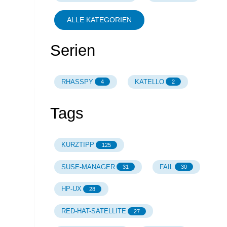
ALLE KATEGORIEN
Serien
RHASSPY
KATELLO
4
2
Tags
KURZTIPP
125
SUSE-MANAGER
FAIL
31
30
HP-UX
28
RED-HAT-SATELLITE
27