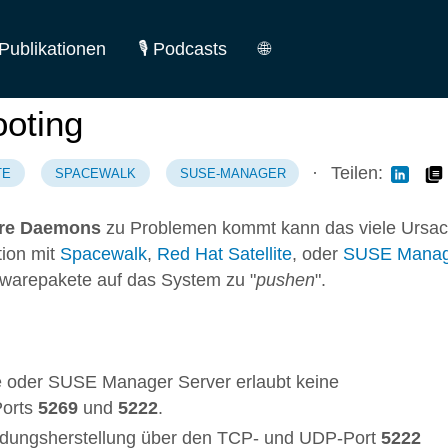
Publikationen
🎙️ Podcasts
🌐
German
oting
English
·
Teilen:
TE
SPACEWALK
SUSE-MANAGER
ure Daemons
zu Problemen kommt kann das viele Ursa
ion mit
Spacewalk
,
Red Hat Satellite
, oder
SUSE Manag
twarepakete auf das System zu "
pushen
".
te oder SUSE Manager Server erlaubt keine
Ports
5269
und
5222
.
dindungsherstellung über den TCP- und UDP-Port
5222