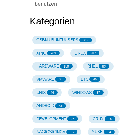
benutzen
ing
Kategorien
OSBN-UBUNTUUSERS
382
XING
LINUX
289
207
HARDWARE
RHEL
159
83
VMWARE
ETC
60
45
UNIX
WINDOWS
44
37
ANDROID
31
DEVELOPMENT
CRUX
28
15
NAGIOSICINGA
SUSE
15
14