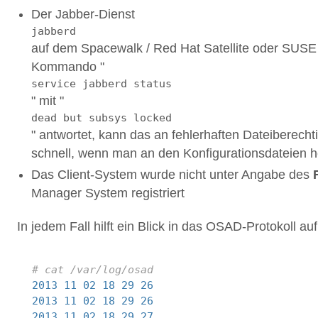
Der Jabber-Dienst
jabberd
auf dem Spacewalk / Red Hat Satellite oder SUSE 
Kommando "
service jabberd status
" mit "
dead but subsys locked
" antwortet, kann das an fehlerhaften Dateiberech
schnell, wenn man an den Konfigurationsdateien h
Das Client-System wurde nicht unter Angabe des
Manager System registriert
In jedem Fall hilft ein Blick in das OSAD-Protokoll a
1
# cat /var/log/osad
2
2013
-
11
-
02
18
:
29
:
26
jabber_lib
.
__init__
:
3
2013
-
11
-
02
18
:
29
:
26
jabber_lib
.
connect
:
Serv
4
2013
-
11
-
02
18
:
29
:
27
jabber_lib
.
connect
:
Serv