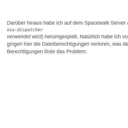
1
Darüber hinaus habe ich auf dem Spacewalk Server 
osa-dispatcher
verwendet wird
) herumgespielt. Natürlich habe ich v
gingen hier die Dateiberechtigungen verloren, was 
Berechtigungen löste das Problem:
1
2
3
4
5
6
7
8
9