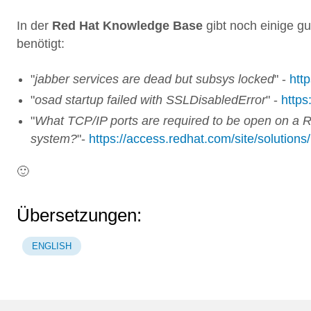
In der
Red Hat Knowledge Base
gibt noch einige gu
benötigt:
"
jabber services are dead but subsys locked
" -
htt
"
osad startup failed with SSLDisabledError
" -
https
"
What TCP/IP ports are required to be open on a R
system?
"-
https://access.redhat.com/site/solution
🙂
Übersetzungen:
ENGLISH