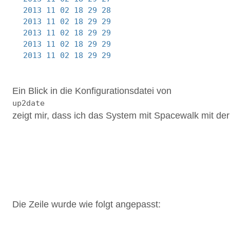
5
2013
-
11
-
02
18
:
29
:
28
jabber_lib
.
connect
:
Serv
6
2013
-
11
-
02
18
:
29
:
29
jabber_lib
.
print_message
7
2013
-
11
-
02
18
:
29
:
29
jabber_lib
.
print_message
8
2013
-
11
-
02
18
:
29
:
29
jabber_lib
.
setup_connect
9
2013
-
11
-
02
18
:
29
:
29
jabber_lib
.
main
:
Unable
Ein Blick in die Konfigurationsdatei von
up2date
zeigt mir, dass ich das System mit Spacewalk mit der
1
2
3
Die Zeile wurde wie folgt angepasst: