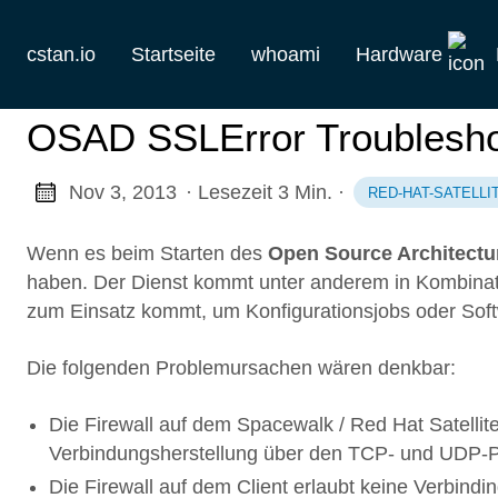
cstan.io
Startseite
whoami
Hardware
Aktuelles
OSAD SSLError Troublesho
Historie
Nov 3, 2013
· Lesezeit 3 Min.
·
RED-HAT-SATELLI
Homelab
Wenn es beim Starten des
Open Source Architect
Keebs
haben. Der Dienst kommt unter anderem in Kombinat
zum Einsatz kommt, um Konfigurationsjobs oder Sof
Retro
Die folgenden Problemursachen wären denkbar:
Die Firewall auf dem Spacewalk / Red Hat Satelli
Verbindungsherstellung über den TCP- und UDP-
Die Firewall auf dem Client erlaubt keine Verbin