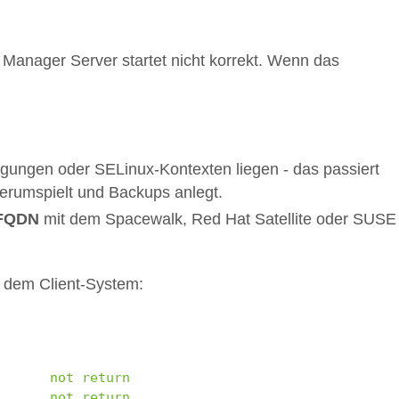
Manager Server startet nicht korrekt. Wenn das
tigungen oder SELinux-Kontexten liegen - das passiert
erumspielt und Backups anlegt.
FQDN
mit dem Spacewalk, Red Hat Satellite oder SUSE
uf dem Client-System:
er
did
not
return
a
<
features
/>
stanza
,
reconnect
er
did
not
return
a
<
features
/>
stanza
,
reconnect