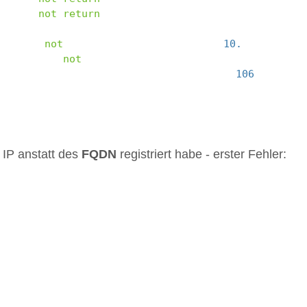
er
did
not
return
a
<
features
/>
stanza
,
reconnect
:
SSLError
:
Could
not
connect
to
jabber
server
10.
xx
.
xx
.
xx
ion
:
Could
not
connect
to
any
jabber
server
to
connect
to
jabber
servers
,
sleeping
106
seconds
 IP anstatt des
FQDN
registriert habe - erster Fehler: