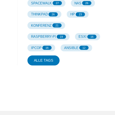
SPACEWALK
NAS
27
26
THINKPAD
HP
26
23
KONFERENZ
21
RASPBERRY-PI
ESXI
19
16
IPCOP
ANSIBLE
16
12
ALLE TAGS