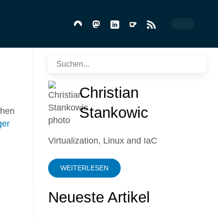
Christian
Stankowic
chen
er
Virtualization, Linux and IaC
WEITERLESEN
Neueste Artikel