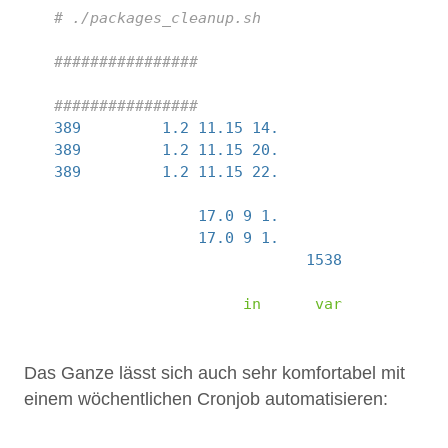
 1
# ./packages_cleanup.sh
 2
 3
################
 4
centos6
-
updates
-
x86_64
 5
################
 6
389
-
ds
-
base
-
1.2
.
11.15
-
14.
el6_4
.
x86_64
 7
389
-
ds
-
base
-
1.2
.
11.15
-
20.
el6_4
.
x86_64
 8
389
-
ds
-
base
-
1.2
.
11.15
-
22.
el6_4
.
x86_64
 9
...
10
xulrunner
-
devel
-
17.0
.
9
-
1.
el6
.
centos
.
i686
11
xulrunner
-
devel
-
17.0
.
9
-
1.
el6
.
centos
.
x86_64
12
centos6
-
updates
-
x86_64
:
ALL
=
1538
,
LATEST
=
82
13
...
14
Removed
file
missing
in
db
:
/
var
/
satellite
/
Das Ganze lässt sich auch sehr komfortabel mit
einem wöchentlichen Cronjob automatisieren: