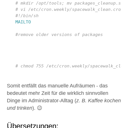
 1
# mkdir /opt/tools; mv packages_cleanup.sh 
 2
# vi /etc/cron.weekly/spacewalk_clean.cron
 3
#!/bin/sh
 4
MAILTO
=
 5
 6
#remove older versions of packages
 7
 8
 9
10
11
# chmod 755 /etc/cron.weekly/spacewalk_clea
Somit entfällt das manuelle Aufräumen - das
bedeutet mehr Zeit für die wirklich sinnvollen
Dinge im Administrator-Alltag (
z. B. Kaffee kochen
und trinken
). 😉
Übersetzungen: