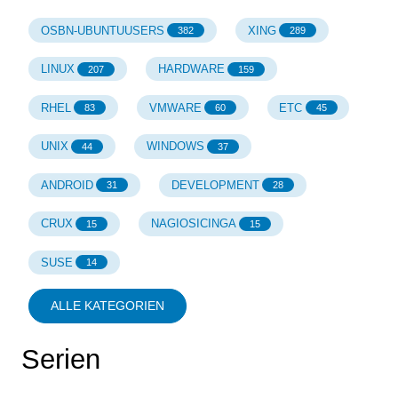
OSBN-UBUNTUUSERS
XING
382
289
LINUX
HARDWARE
207
159
RHEL
VMWARE
ETC
83
60
45
UNIX
WINDOWS
44
37
ANDROID
DEVELOPMENT
31
28
CRUX
NAGIOSICINGA
15
15
SUSE
14
ALLE KATEGORIEN
Serien