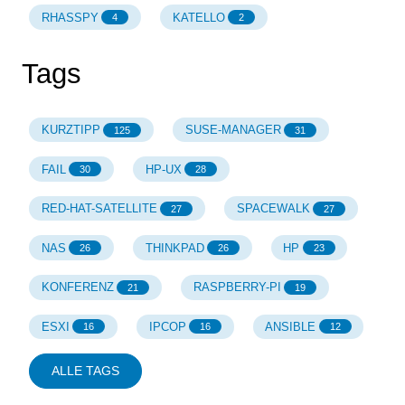
RHASSPY
KATELLO
4
2
Tags
KURZTIPP
SUSE-MANAGER
125
31
FAIL
HP-UX
30
28
RED-HAT-SATELLITE
SPACEWALK
27
27
NAS
THINKPAD
HP
26
26
23
KONFERENZ
RASPBERRY-PI
21
19
ESXI
IPCOP
ANSIBLE
16
16
12
ALLE TAGS