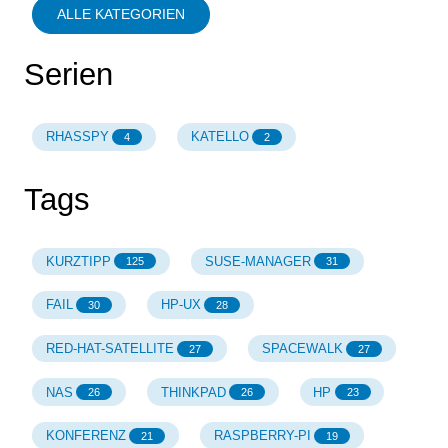
ALLE KATEGORIEN
Serien
RHASSPY
KATELLO
4
2
Tags
KURZTIPP
SUSE-MANAGER
125
31
FAIL
HP-UX
30
28
RED-HAT-SATELLITE
SPACEWALK
27
27
NAS
THINKPAD
HP
26
26
23
KONFERENZ
RASPBERRY-PI
21
19