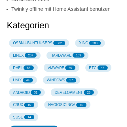
Twinkly offline mit Home Assistant benutzen
Kategorien
OSBN-UBUNTUUSERS
XING
382
289
LINUX
HARDWARE
207
159
RHEL
VMWARE
ETC
83
60
45
UNIX
WINDOWS
44
37
ANDROID
DEVELOPMENT
31
28
CRUX
NAGIOSICINGA
15
15
SUSE
14