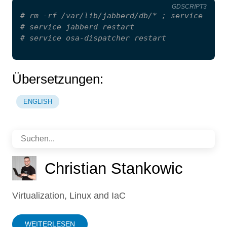
GDSCRIPT3
# rm -rf /var/lib/jabberd/db/* ; service jabb
# service jabberd restart
# service osa-dispatcher restart
Übersetzungen:
ENGLISH
Christian Stankowic
Virtualization, Linux and IaC
WEITERLESEN