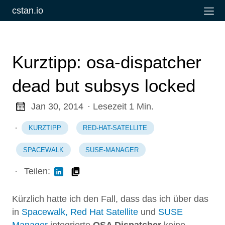
cstan.io
Kurztipp: osa-dispatcher
dead but subsys locked
Jan 30, 2014
· Lesezeit 1 Min.
·
KURZTIPP
RED-HAT-SATELLITE
SPACEWALK
SUSE-MANAGER
·
Teilen:
Kürzlich hatte ich den Fall, dass das ich über das
in
Spacewalk,
Red Hat Satellite
und
SUSE
Manager
integrierte
OSA Dispatcher
keine