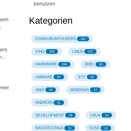
benutzen
Kategorien
chem
e
OSBN-UBUNTUUSERS
382
nem
XING
LINUX
289
207
n -
HARDWARE
RHEL
159
83
VMWARE
ETC
60
45
Hier
UNIX
WINDOWS
44
37
ANDROID
31
DEVELOPMENT
CRUX
28
15
NAGIOSICINGA
SUSE
15
14