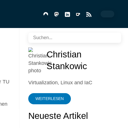
Christian
Stankowic
r TU
Virtualization, Linux and IaC
WEITERLESEN
nen
Neueste Artikel