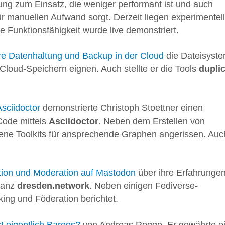
ng zum Einsatz, die weniger performant ist und auch
r manuellen Aufwand sorgt. Derzeit liegen experimentel
e Funktionsfähigkeit wurde live demonstriert.
re Datenhaltung und Backup in der Cloud
die Dateisyst
n Cloud-Speichern eignen. Auch stellte er die Tools
duplic
sciidoctor
demonstrierte Christoph Stoettner einen
Code mittels
Asciidoctor
. Neben dem Erstellen von
ene Toolkits für ansprechende Graphen angerissen. Auc
tion und Moderation auf Mastodon
über ihre Erfahrungen
stanz
dresden.network
. Neben einigen Fediverse-
ing und Föderation berichtet.
t eigentlich Bareos?
von Andreas Rogge. Er gewährte e