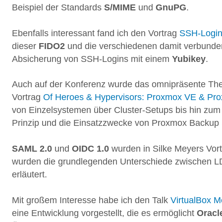
Beispiel der Standards
S/MIME
und
GnuPG
.
Ebenfalls interessant fand ich den Vortrag
SSH-Login 
dieser
FIDO2
und die verschiedenen damit verbundene
Absicherung von SSH-Logins mit einem
Yubikey
.
Auch auf der Konferenz wurde das omnipräsente T
Vortrag
Of Heroes & Hypervisors: Proxmox VE & Pr
von Einzelsystemen über Cluster-Setups bis hin zum
Prinzip und die Einsatzzwecke von Proxmox Backup 
SAML 2.0
und
OIDC 1.0
wurden in Silke Meyers Vor
wurden die grundlegenden Unterschiede zwischen L
erläutert.
Mit großem Interesse habe ich den Talk
VirtualBox 
eine Entwicklung vorgestellt, die es ermöglicht
Oracl