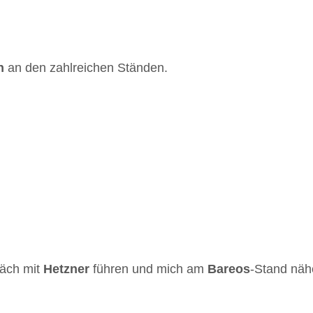
h
an den zahlreichen Ständen.
räch mit
Hetzner
führen und mich am
Bareos
-Stand näh