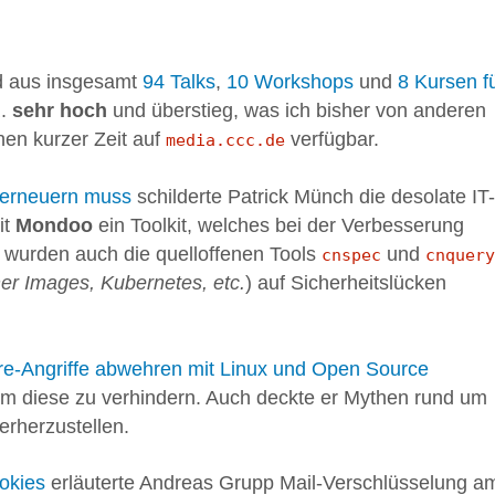
d aus insgesamt
94 Talks
,
10 Workshops
und
8 Kursen f
R.
sehr hoch
und überstieg, was ich bisher von anderen
nen kurzer Zeit auf
verfügbar.
media.ccc.de
 erneuern muss
schilderte Patrick Münch die desolate IT-
it
Mondoo
ein Toolkit, welches bei der Verbesserung
 wurden auch die quelloffenen Tools
und
cnspec
cnquery
er Images, Kubernetes, etc.
) auf Sicherheitslücken
-Angriffe abwehren mit Linux und Open Source
m diese zu verhindern. Auch deckte er Mythen rund um
erherzustellen.
ookies
erläuterte Andreas Grupp Mail-Verschlüsselung a