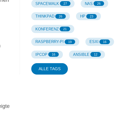
SPACEWALK
NAS
27
26
THINKPAD
HP
26
23
KONFERENZ
21
RASPBERRY-PI
ESXI
19
16
n
IPCOP
ANSIBLE
16
12
ALLE TAGS
igte
l