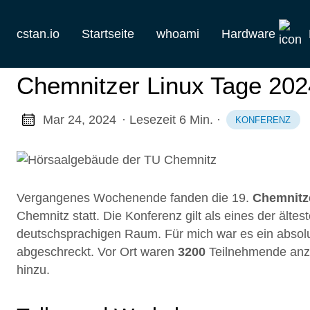
cstan.io
Startseite
whoami
Hardware
Aktuelles
Chemnitzer Linux Tage 202
Historie
Mar 24, 2024
· Lesezeit 6 Min.
·
KONFERENZ
Homelab
Keebs
Vergangenes Wochenende fanden die 19.
Chemnitz
Retro
Chemnitz statt. Die Konferenz gilt als eines der älte
deutschsprachigen Raum. Für mich war es ein absol
abgeschreckt. Vor Ort waren
3200
Teilnehmende anzu
hinzu.