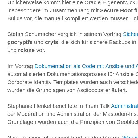
Üblicherweise kommt hier eine Oracle-Eigenentwicklu
insbesondere im Zusammenhang mit
Secure Boot
fü
Builds vor, die manuell kompiliert werden müssen - di
Stefan Schumacher verglich in seinem Vortrag
Siche
gocryptfs
und
cryfs
, die sich für sichere Backups i
und
rclone
vor.
Im Vortrag
Dokumentation als Code mit Ansible und A
automatisierten Dokumentationsprozess für Ansible-
Corporate Identity-Templates wurden auch verschied
wurden die Grundlagen von Asciidoctor erläutert.
Stephanie Henkel berichtete in ihrem Talk
Administra
der Moderation und Administration der Mastodon-In
Grundlagen wurden auch die Prinzipien von Geoblock
Nicht weniger interessant fand ich den Vortrag
Was is