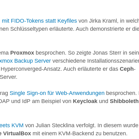
mit FIDO-Tokens statt Keyfiles
von Jirka Kraml, in wel
n Schlüsseltypen erläuterte. Auch demonstrierte er di
hema
Proxmox
besprochen. So zeigte Jonas Sterr in sei
oxmox Backup Server
verschiedene Installationsszenarie
 Hyperconverged-Ansatz. Auch erläuterte er das
Ceph
-
Server.
trag
Single Sign-on für Web-Anwendungen
besprochen. 
DAP und IdP am Beispiel von
Keycloak
und
Shibboleth
Meets KVM
von Julian Stecklina verfolgt. In diesem wurde
e VirtualBox
mit einem KVM-Backend zu benutzen.