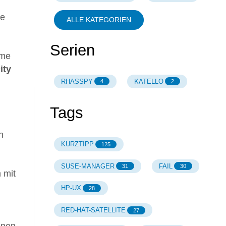
le
ALLE KATEGORIEN
Serien
eme
ity
RHASSPY
KATELLO
4
2
Tags
h
KURZTIPP
125
SUSE-MANAGER
FAIL
31
30
 mit
HP-UX
28
RED-HAT-SATELLITE
27
inen