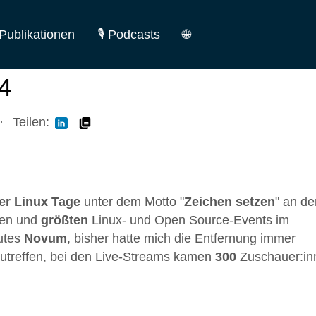
Publikationen
🎙️ Podcasts
🌐
German
4
English
·
Teilen:
er Linux Tage
unter dem Motto "
Zeichen setzen
" an de
sten und
größten
Linux- und Open Source-Events im
utes
Novum
, bisher hatte mich die Entfernung immer
treffen, bei den Live-Streams kamen
300
Zuschauer:in