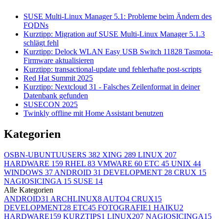
SUSE Multi-Linux Manager 5.1: Probleme beim Ändern des
FQDNs
Kurztipp: Migration auf SUSE Multi-Linux Manager 5.1.3
schlägt fehl
Kurztipp: Delock WLAN Easy USB Switch 11828 Tasmota-
Firmware aktualisieren
Kurztipp: transactional-update und fehlerhafte post-scripts
Red Hat Summit 2025
Kurztipp: Nextcloud 31 - Falsches Zeilenformat in deiner
Datenbank gefunden
SUSECON 2025
Twinkly offline mit Home Assistant benutzen
Kategorien
OSBN-UBUNTUUSERS
382
XING
289
LINUX
207
HARDWARE
159
RHEL
83
VMWARE
60
ETC
45
UNIX
44
WINDOWS
37
ANDROID
31
DEVELOPMENT
28
CRUX
15
NAGIOSICINGA
15
SUSE
14
Alle Kategorien
ANDROID
31
ARCHLINUX
8
AUTO
4
CRUX
15
DEVELOPMENT
28
ETC
45
FOTOGRAFIE
1
HAIKU
2
HARDWARE
159
KURZTIPS
1
LINUX
207
NAGIOSICINGA
15