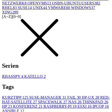
NETZWERK
8
OPENVMS
13
OSBN-UBUNTUUSERS
382
RHEL
83
SUSE
14
UNIX
44
VMWARE
60
WINDOWS
37
XING
289
[A~Z]
[0~9]
Serien
RHASSPY
4
KATELLO
2
Tags
KURZTIPP
125
SUSE-MANAGER
31
FAIL
30
HP-UX
28
RED-
HAT-SATELLITE
27
SPACEWALK
27
NAS
26
THINKPAD
26
HP
23
KONFERENZ
21
RASPBERRY-PI
19
ESXI
16
IPCOP
16
ANSIBLE
12