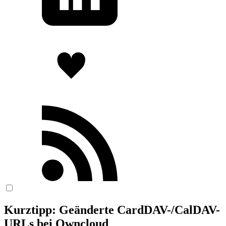
Kurztipp: Geänderte CardDAV-/CalDAV-
URLs bei Owncloud