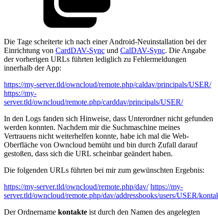
Die Tage scheiterte ich nach einer Android-Neuinstallation bei der
Einrichtung von
CardDAV-Sync
und
CalDAV-Sync
. Die Angabe
der vorherigen URLs führten lediglich zu Fehlermeldungen
innerhalb der App:
https://my-server.tld/owncloud/remote.php/caldav/principals/USER/
https://my-
server.tld/owncloud/remote.php/carddav/principals/USER/
In den Logs fanden sich Hinweise, dass Unterordner nicht gefunden
werden konnten. Nachdem mir die Suchmaschine meines
Vertrauens nicht weiterhelfen konnte, habe ich mal die Web-
Oberfläche von Owncloud bemüht und bin durch Zufall darauf
gestoßen, dass sich die URL scheinbar geändert haben.
Die folgenden URLs führten bei mir zum gewünschten Ergebnis:
https://my-server.tld/owncloud/remote.php/dav/
https://my-
server.tld/owncloud/remote.php/dav/addressbooks/users/USER/kontak
Der Ordnername
kontakte
ist durch den Namen des angelegten