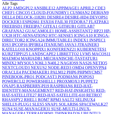
Alle Tags
ALP
2
AMDGPU
2
ANSIBLE
12
APPIMAGE
1
APRIL
2
CDE
3
CHEF
1
CISCO
5
CLOUD-FOUNDRY
1
CUSMAN
2
DEBIAN
9
DELL
4
DELOCK-11828
1
DESIRE
4
DESIRE-HD
4
DEVOPS
1
DOCKER
3
ESP8266
1
ESXI
16
FAIL
30
FEDORA
7
FLATPAK
1
FREEBSD
1
FREEIPA
7
GITEA
1
GITHUB
1
GITLAB
7
GRAFANA
2
GUACAMOLE
1
HOME-ASSISTANT
2
HP
23
HP-
UX
28
HTC-SENSATION
2
HTC-SENSE
5
ICINGA
10
ICINGA-
DIRECTOR
2
ICINGA2
4
IMMUTABLE
1
INDEX
1
INSPEC
1
IOS
3
IPCOP
16
IPFIRE
4
ITANIUM
5
JAVA
3
JTRAINER
3
KATELLO
10
KNOPPIX
1
KONFERENZ
21
KUBERNETES
1
KURZTIPP
125
LANDSCAPE
2
LIBRETTO
2
LVM
5
MACOS
11
MAEMO
4
MARIADB
1
MECHANISCHE-TASTATUR
1
MINIX
2
MYSQL
5
N36L
3
N40L
2
NAGIOS
9
NAS
26
NETIO
5
NEXTCLOUD
3
NEXUS
2
NODE-RED
3
OMD
4
OPENVPN
4
ORACLE
4
PACEMAKER
1
PALM
12
PHP
6
PHPMYCMS
7
PINEBOOK-PRO
1
PODCAST
3
PODMAN
6
POPOS
3
POWERCLI
2
POWERSHELL
1
PROXMOX
3
PUPPET
2
QNAP
5
RASPBERRY-PI
19
RASPBIAN
6
RED-HAT-
IDENTITY-MANAGEMENT
7
RED-HAT-INSIGHTS
1
RED-
HAT-SATELLITE
27
RED-HAT-SATELLITE-6
10
RETRO
7
RHASSPY
2
RHEL
1
ROM
7
RPM
3
SALT
2
SELINUX
4
SHELLY-PLUG
1
SLES
5
SNAP
1
SOLARIS
6
SPACEWALK
27
SUN
4
SUSE-MANAGER
31
SUSE-MULTI-LINUX-
MANAGER
4
TERRAFORM
1
THINKPAD
26
UBUNTU
3