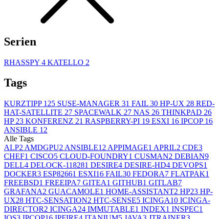
Serien
RHASSPY
4
KATELLO
2
Tags
KURZTIPP
125
SUSE-MANAGER
31
FAIL
30
HP-UX
28
RED-
HAT-SATELLITE
27
SPACEWALK
27
NAS
26
THINKPAD
26
HP
23
KONFERENZ
21
RASPBERRY-PI
19
ESXI
16
IPCOP
16
ANSIBLE
12
Alle Tags
ALP
2
AMDGPU
2
ANSIBLE
12
APPIMAGE
1
APRIL
2
CDE
3
CHEF
1
CISCO
5
CLOUD-FOUNDRY
1
CUSMAN
2
DEBIAN
9
DELL
4
DELOCK-11828
1
DESIRE
4
DESIRE-HD
4
DEVOPS
1
DOCKER
3
ESP8266
1
ESXI
16
FAIL
30
FEDORA
7
FLATPAK
1
FREEBSD
1
FREEIPA
7
GITEA
1
GITHUB
1
GITLAB
7
GRAFANA
2
GUACAMOLE
1
HOME-ASSISTANT
2
HP
23
HP-
UX
28
HTC-SENSATION
2
HTC-SENSE
5
ICINGA
10
ICINGA-
DIRECTOR
2
ICINGA2
4
IMMUTABLE
1
INDEX
1
INSPEC
1
IOS
3
IPCOP
16
IPFIRE
4
ITANIUM
5
JAVA
3
JTRAINER
3