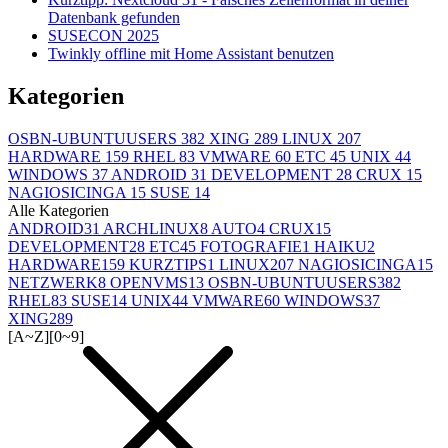
Datenbank gefunden
SUSECON 2025
Twinkly offline mit Home Assistant benutzen
Kategorien
OSBN-UBUNTUUSERS
382
XING
289
LINUX
207
HARDWARE
159
RHEL
83
VMWARE
60
ETC
45
UNIX
44
WINDOWS
37
ANDROID
31
DEVELOPMENT
28
CRUX
15
NAGIOSICINGA
15
SUSE
14
Alle Kategorien
ANDROID
31
ARCHLINUX
8
AUTO
4
CRUX
15
DEVELOPMENT
28
ETC
45
FOTOGRAFIE
1
HAIKU
2
HARDWARE
159
KURZTIPS
1
LINUX
207
NAGIOSICINGA
15
NETZWERK
8
OPENVMS
13
OSBN-UBUNTUUSERS
382
RHEL
83
SUSE
14
UNIX
44
VMWARE
60
WINDOWS
37
XING
289
[A~Z]
[0~9]