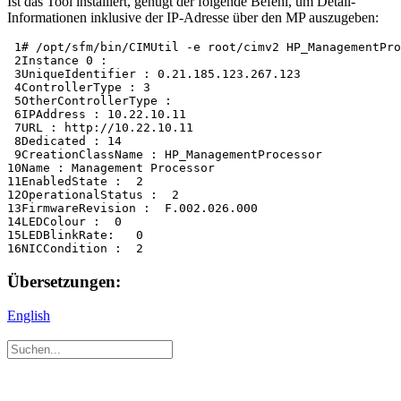
Ist das Tool installiert, genügt der folgende Befehl, um Detail-
Informationen inklusive der IP-Adresse über den MP auszugeben:
 1
 2
 3
 4
 5
 6
 7
 8
 9
10
11
12
13
14
15
16
Übersetzungen:
English