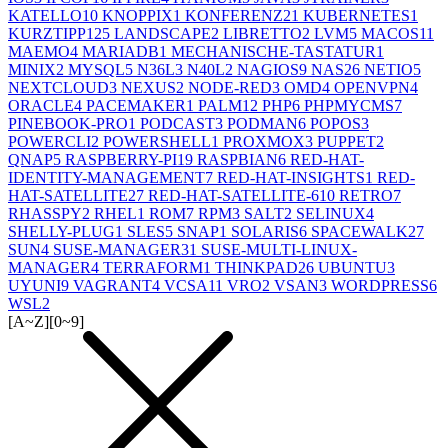
KATELLO
10
KNOPPIX
1
KONFERENZ
21
KUBERNETES
1
KURZTIPP
125
LANDSCAPE
2
LIBRETTO
2
LVM
5
MACOS
11
MAEMO
4
MARIADB
1
MECHANISCHE-TASTATUR
1
MINIX
2
MYSQL
5
N36L
3
N40L
2
NAGIOS
9
NAS
26
NETIO
5
NEXTCLOUD
3
NEXUS
2
NODE-RED
3
OMD
4
OPENVPN
4
ORACLE
4
PACEMAKER
1
PALM
12
PHP
6
PHPMYCMS
7
PINEBOOK-PRO
1
PODCAST
3
PODMAN
6
POPOS
3
POWERCLI
2
POWERSHELL
1
PROXMOX
3
PUPPET
2
QNAP
5
RASPBERRY-PI
19
RASPBIAN
6
RED-HAT-
IDENTITY-MANAGEMENT
7
RED-HAT-INSIGHTS
1
RED-
HAT-SATELLITE
27
RED-HAT-SATELLITE-6
10
RETRO
7
RHASSPY
2
RHEL
1
ROM
7
RPM
3
SALT
2
SELINUX
4
SHELLY-PLUG
1
SLES
5
SNAP
1
SOLARIS
6
SPACEWALK
27
SUN
4
SUSE-MANAGER
31
SUSE-MULTI-LINUX-
MANAGER
4
TERRAFORM
1
THINKPAD
26
UBUNTU
3
UYUNI
9
VAGRANT
4
VCSA
11
VRO
2
VSAN
3
WORDPRESS
6
WSL
2
[A~Z]
[0~9]